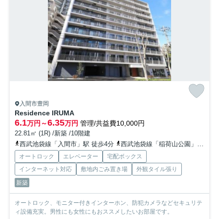
入間市豊岡
Residence IRUMA
6.1
6.35
万円～
万円
管理/共益費10,000円
22.81㎡ (1R) /新築 /10階建
西武池袋線「入間市」駅 徒歩4分
西武池袋線「稲荷山公園」駅 徒歩20分
オートロック
エレベーター
宅配ボックス
インターネット対応
敷地内ごみ置き場
外観タイル張り
新築
オートロック、モニター付きインターホン、防犯カメラなどセキュリテ
ィ設備充実。男性にも女性にもおススメしたいお部屋です。