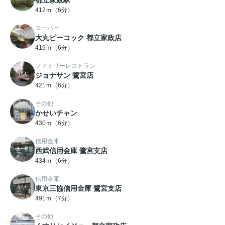
都立家政駅
412ｍ（6分）
スーパー
大丸ピーコック 都立家政店
419ｍ（6分）
ファミリーレストラン
ジョナサン 鷺宮店
421ｍ（6分）
その他
かせいチャン
430ｍ（6分）
信用金庫
西武信用金庫 鷺宮支店
434ｍ（6分）
信用金庫
東京三協信用金庫 鷺宮支店
491ｍ（7分）
その他