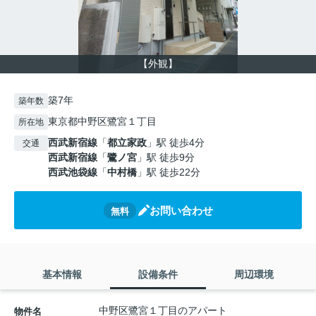
【外観】
築7年
築年数
東京都中野区鷺宮１丁目
所在地
西武新宿線
「
都立家政
」駅 徒歩4分
交通
西武新宿線
「
鷺ノ宮
」駅 徒歩9分
西武池袋線
「
中村橋
」駅 徒歩22分
お問い合わせ
無料
基本情報
設備条件
周辺環境
中野区鷺宮１丁目のアパート
物件名