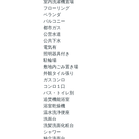
室内洗濯機置場
フローリング
ベランダ
バルコニー
都市ガス
公営水道
公共下水
電気有
照明器具付き
駐輪場
敷地内ごみ置き場
外観タイル張り
ガスコンロ
コンロ１口
バス・トイレ別
追焚機能浴室
浴室乾燥機
温水洗浄便座
洗面台
洗髪洗面化粧台
シャワー
独立洗面台