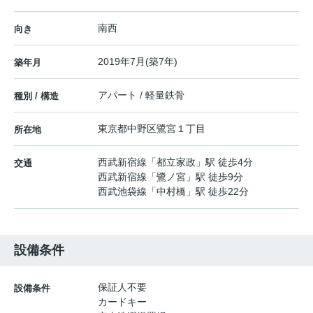
南西
向き
2019年7月(築7年)
築年月
アパート / 軽量鉄骨
種別 / 構造
東京都
中野区
鷺宮
１丁目
所在地
西武新宿線
「
都立家政
」駅 徒歩4分
交通
西武新宿線
「
鷺ノ宮
」駅 徒歩9分
西武池袋線
「
中村橋
」駅 徒歩22分
設備条件
保証人不要
設備条件
カードキー