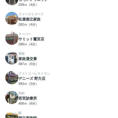
259ｍ（4分）
ファーストフード
松屋都立家政
282ｍ（4分）
スーパー
サミット鷺宮店
288ｍ（4分）
警察
家政通交番
387ｍ（5分）
ファミリーレストラン
デニーズ 野方店
393ｍ（5分）
内科
若宮診療所
406ｍ（6分）
駅