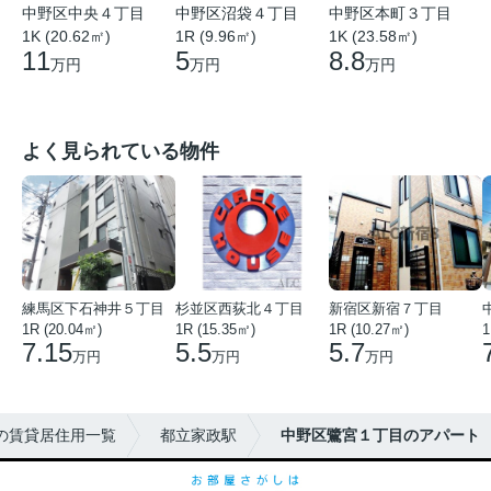
中野区中央４丁目
中野区沼袋４丁目
中野区本町３丁目
1K (20.62㎡)
1R (9.96㎡)
1K (23.58㎡)
11
5
8.8
万円
万円
万円
よく見られている物件
練馬区下石神井５丁目
杉並区西荻北４丁目
新宿区新宿７丁目
1R (20.04㎡)
1R (15.35㎡)
1R (10.27㎡)
1
7.15
5.5
5.7
万円
万円
万円
の賃貸居住用一覧
都立家政駅
中野区鷺宮１丁目のアパート