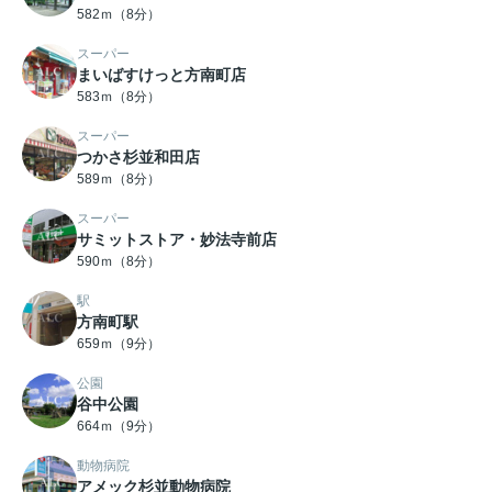
582ｍ（8分）
スーパー
まいばすけっと方南町店
583ｍ（8分）
スーパー
つかさ杉並和田店
589ｍ（8分）
スーパー
サミットストア・妙法寺前店
590ｍ（8分）
駅
方南町駅
659ｍ（9分）
公園
谷中公園
664ｍ（9分）
動物病院
アメック杉並動物病院