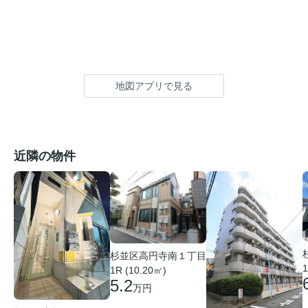
地図アプリで見る
近隣の物件
杉並区高円寺南１丁目
1
1R (10.20㎡)
5.2
万円