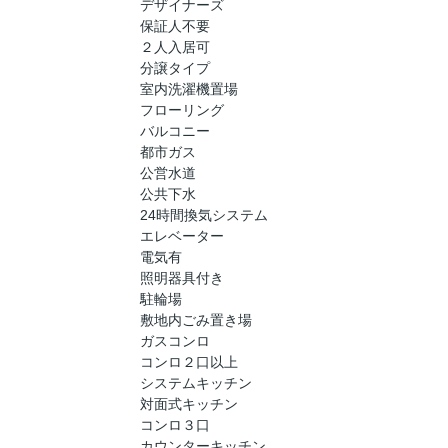
デザイナーズ
保証人不要
２人入居可
分譲タイプ
室内洗濯機置場
フローリング
バルコニー
都市ガス
公営水道
公共下水
24時間換気システム
エレベーター
電気有
照明器具付き
駐輪場
敷地内ごみ置き場
ガスコンロ
コンロ２口以上
システムキッチン
対面式キッチン
コンロ３口
カウンターキッチン