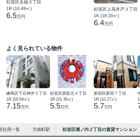
杉並区永福３丁目
1R (10.49㎡)
杉並区上高井戸３丁目
6.5
1K (18.20㎡)
万円
6.4
万円
よく見られている物件
練馬区下石神井５丁目
杉並区西荻北４丁目
新宿区新宿７丁目
1R (20.04㎡)
1R (15.35㎡)
1R (10.27㎡)
1
7.15
5.5
5.7
万円
万円
万円
居住用一覧
方南町駅
杉並区堀ノ内２丁目の賃貸マンション