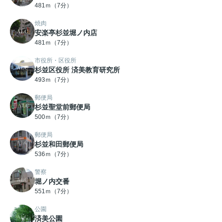
481ｍ（7分）
焼肉
安楽亭杉並堀ノ内店
481ｍ（7分）
市役所・区役所
杉並区役所 済美教育研究所
493ｍ（7分）
郵便局
杉並聖堂前郵便局
500ｍ（7分）
郵便局
杉並和田郵便局
536ｍ（7分）
警察
堀ノ内交番
551ｍ（7分）
公園
済美公園