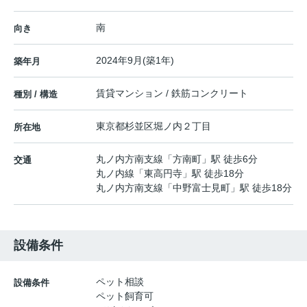
南
向き
2024年9月(築1年)
築年月
賃貸マンション / 鉄筋コンクリート
種別 / 構造
東京都
杉並区
堀ノ内
２丁目
所在地
丸ノ内方南支線
「
方南町
」駅 徒歩6分
交通
丸ノ内線
「
東高円寺
」駅 徒歩18分
丸ノ内方南支線
「
中野富士見町
」駅 徒歩18分
設備条件
ペット相談
設備条件
ペット飼育可