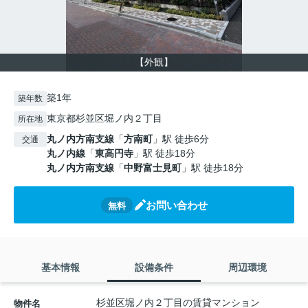
【外観】
築1年
築年数
東京都杉並区堀ノ内２丁目
所在地
丸ノ内方南支線
「
方南町
」駅 徒歩6分
交通
丸ノ内線
「
東高円寺
」駅 徒歩18分
丸ノ内方南支線
「
中野富士見町
」駅 徒歩18分
お問い合わせ
無料
基本情報
設備条件
周辺環境
杉並区堀ノ内２丁目の賃貸マンション
物件名