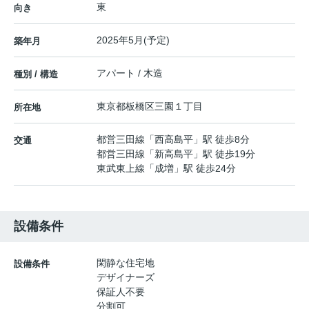
東
向き
2025年5月(予定)
築年月
アパート / 木造
種別 / 構造
東京都
板橋区
三園
１丁目
所在地
都営三田線
「
西高島平
」駅 徒歩8分
交通
都営三田線
「
新高島平
」駅 徒歩19分
東武東上線
「
成増
」駅 徒歩24分
設備条件
閑静な住宅地
設備条件
デザイナーズ
保証人不要
分割可