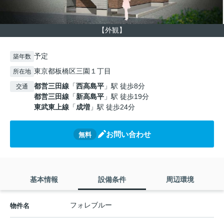
【外観】
予定
築年数
東京都板橋区三園１丁目
所在地
都営三田線
「
西高島平
」駅 徒歩8分
交通
都営三田線
「
新高島平
」駅 徒歩19分
東武東上線
「
成増
」駅 徒歩24分
お問い合わせ
無料
基本情報
設備条件
周辺環境
フォレブルー
物件名