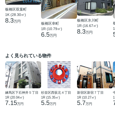
板橋区双葉町
1K (28.30㎡)
8.3
板橋区氷川町
万円
板橋区幸町
1R (16.67㎡)
1
1R (10.79㎡)
8.3
万円
6.5
万円
よく見られている物件
練馬区下石神井５丁目
杉並区西荻北４丁目
新宿区新宿７丁目
1R (20.04㎡)
1R (15.35㎡)
1R (10.27㎡)
1
7.15
5.5
5.7
万円
万円
万円