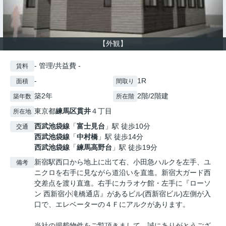
【外観】
- 管理/共益費 -
賃料
-
1R
面積
間取り
築2年
2階/2階建
築年数
所在階
東京都
練馬区
貫井
４丁目
所在地
西武池袋線
「
富士見台
」駅 徒歩10分
交通
西武池袋線
「
中村橋
」駅 徒歩14分
西武池袋線
「
練馬高野台
」駅 徒歩19分
新宿駅西口から地上に出て右、小田急ハルクを左手、ユ
備考
ニクロを右手に見ながら道沿いを直進。新宿大ガード西
交差点を渡り直進。右手にカラオケ館・左手に『ローソ
ン 西新宿小滝橋通店』があるビル(西新宿ビル)左側が入
口で、エレベーターの４Ｆにアルクがあります。
当社の掲載物件をご覧頂きまして、誠にありがとうござ