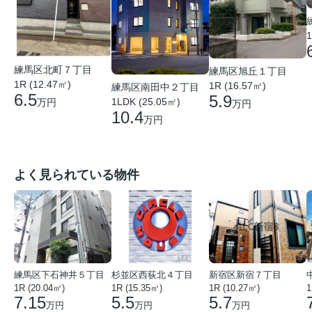
1
練馬区北町７丁目
練馬区旭丘１丁目
1R (12.47㎡)
1R (16.57㎡)
練馬区南田中２丁目
6.5
5.9
1LDK (25.05㎡)
万円
万円
10.4
万円
よく見られている物件
練馬区下石神井５丁目
杉並区西荻北４丁目
新宿区新宿７丁目
1R (20.04㎡)
1R (15.35㎡)
1R (10.27㎡)
1
7.15
5.5
5.7
万円
万円
万円