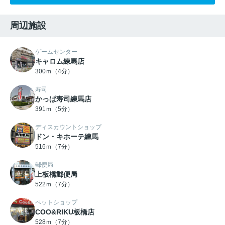
周辺施設
ゲームセンター
キャロム練馬店
300ｍ（4分）
寿司
かっぱ寿司練馬店
391ｍ（5分）
ディスカウントショップ
ドン・キホーテ練馬
516ｍ（7分）
郵便局
上板橋郵便局
522ｍ（7分）
ペットショップ
COO&RIKU板橋店
528ｍ（7分）