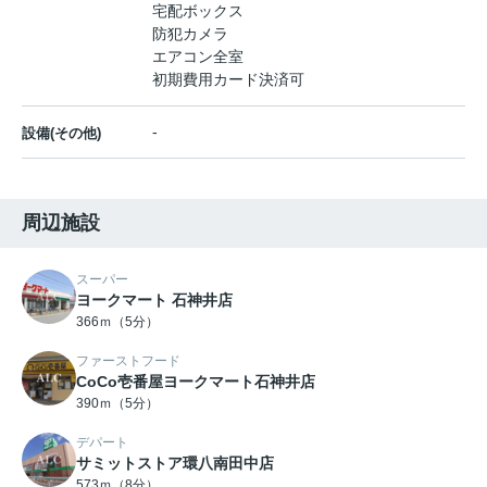
宅配ボックス
防犯カメラ
エアコン全室
初期費用カード決済可
-
設備(その他)
周辺施設
スーパー
ヨークマート 石神井店
366ｍ（5分）
ファーストフード
CoCo壱番屋ヨークマート石神井店
390ｍ（5分）
デパート
サミットストア環八南田中店
573ｍ（8分）