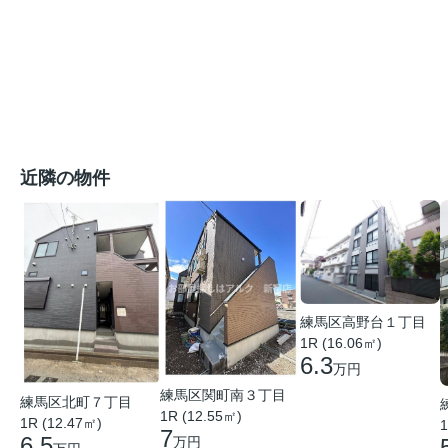
近隣の物件
練馬区高野台１丁目
1R (16.06㎡)
6.3
万円
練馬区関町南３丁目
練馬区北町７丁目
1R (12.55㎡)
1R (12.47㎡)
1
7
6.5
万円