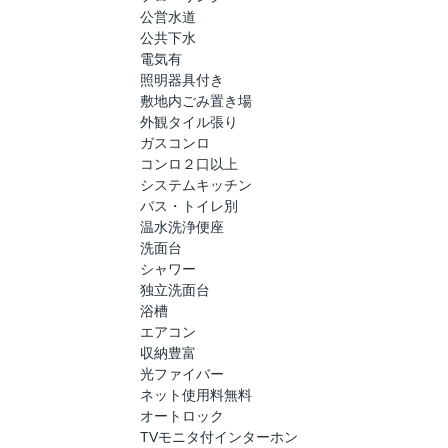
公営水道
公共下水
電気有
照明器具付き
敷地内ごみ置き場
外観タイル張り
ガスコンロ
コンロ２口以上
システムキッチン
バス・トイレ別
温水洗浄便座
洗面台
シャワー
独立洗面台
浴槽
エアコン
収納豊富
光ファイバー
ネット使用料無料
オートロック
TVモニタ付インターホン