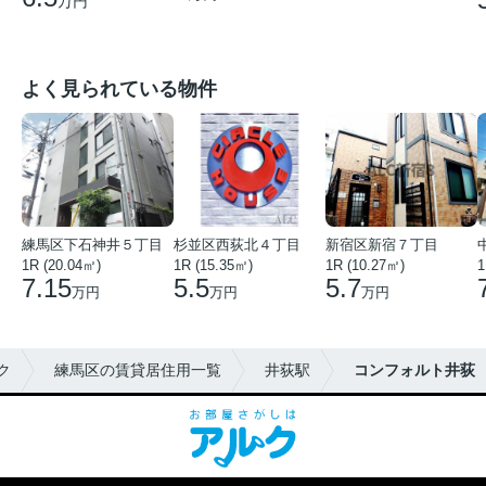
万円
よく見られている物件
練馬区下石神井５丁目
杉並区西荻北４丁目
新宿区新宿７丁目
1R (20.04㎡)
1R (15.35㎡)
1R (10.27㎡)
1
7.15
5.5
5.7
万円
万円
万円
ク
練馬区の賃貸居住用一覧
井荻駅
コンフォルト井荻