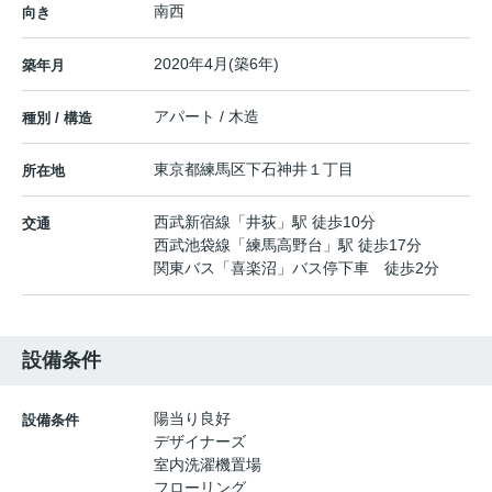
南西
向き
2020年4月(築6年)
築年月
アパート / 木造
種別 / 構造
東京都
練馬区
下石神井
１丁目
所在地
西武新宿線
「
井荻
」駅 徒歩10分
交通
西武池袋線
「
練馬高野台
」駅 徒歩17分
関東バス「喜楽沼」バス停下車 徒歩2分
設備条件
陽当り良好
設備条件
デザイナーズ
室内洗濯機置場
フローリング