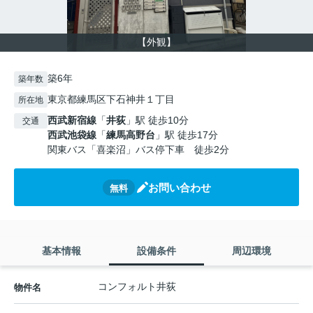
【外観】
築6年
築年数
東京都練馬区下石神井１丁目
所在地
西武新宿線
「
井荻
」駅 徒歩10分
交通
西武池袋線
「
練馬高野台
」駅 徒歩17分
関東バス「喜楽沼」バス停下車 徒歩2分
お問い合わせ
無料
基本情報
設備条件
周辺環境
コンフォルト井荻
物件名