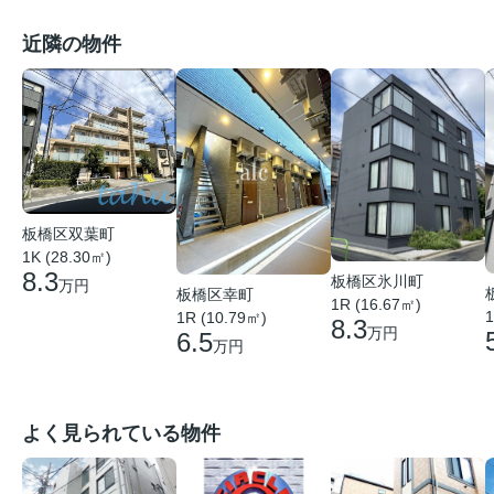
近隣の物件
板橋区双葉町
1K (28.30㎡)
8.3
板橋区氷川町
万円
板橋区幸町
1R (16.67㎡)
1
1R (10.79㎡)
8.3
万円
6.5
万円
よく見られている物件