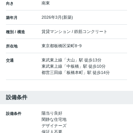
南東
向き
2026年3月(新築)
築年月
賃貸マンション / 鉄筋コンクリート
種別 / 構造
東京都
板橋区
栄町
8ｰ9
所在地
東武東上線
「
大山
」駅 徒歩13分
交通
東武東上線
「
中板橋
」駅 徒歩10分
都営三田線
「
板橋本町
」駅 徒歩14分
設備条件
陽当り良好
設備条件
閑静な住宅地
デザイナーズ
保証人不要