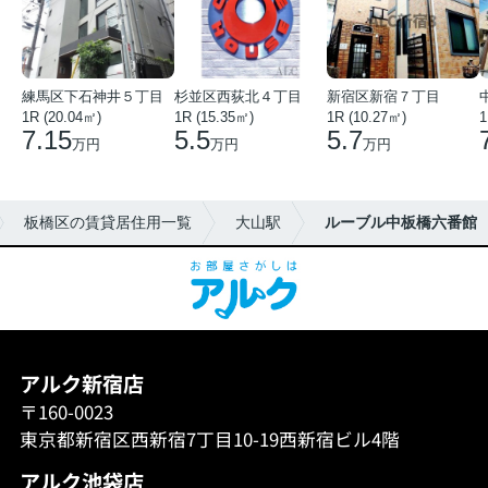
練馬区下石神井５丁目
杉並区西荻北４丁目
新宿区新宿７丁目
1R (20.04㎡)
1R (15.35㎡)
1R (10.27㎡)
1
7.15
5.5
5.7
万円
万円
万円
板橋区の賃貸居住用一覧
大山駅
ルーブル中板橋六番館
アルク新宿店
〒160-0023
東京都新宿区西新宿7丁目10-19西新宿ビル4階
アルク池袋店