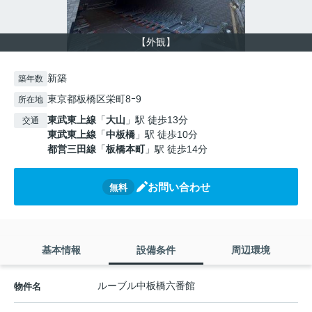
【外観】
新築
築年数
東京都板橋区栄町8ｰ9
所在地
東武東上線
「
大山
」駅 徒歩13分
交通
東武東上線
「
中板橋
」駅 徒歩10分
都営三田線
「
板橋本町
」駅 徒歩14分
お問い合わせ
無料
基本情報
設備条件
周辺環境
ルーブル中板橋六番館
物件名