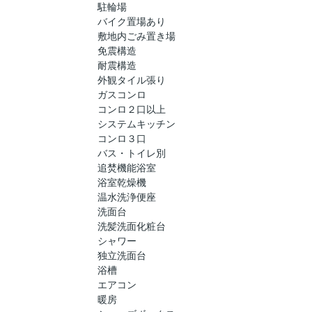
駐輪場
バイク置場あり
敷地内ごみ置き場
免震構造
耐震構造
外観タイル張り
ガスコンロ
コンロ２口以上
システムキッチン
コンロ３口
バス・トイレ別
追焚機能浴室
浴室乾燥機
温水洗浄便座
洗面台
洗髪洗面化粧台
シャワー
独立洗面台
浴槽
エアコン
暖房