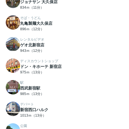
ジョナサン 大久保店
834ｍ（11分）
そば・うどん
丸亀製麺大久保店
896ｍ（12分）
レンタルビデオ
ゲオ北新宿店
943ｍ（12分）
ディスカウントショップ
ドン・キホーテ 新宿店
975ｍ（13分）
駅
西武新宿駅
985ｍ（13分）
デパート
新宿西口ハルク
1013ｍ（13分）
公園