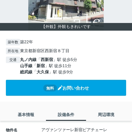
【外観】外観もきれいです
築22年
築年数
東京都新宿区西新宿８丁目
所在地
丸ノ内線
「
西新宿
」駅 徒歩5分
交通
山手線
「
新宿
」駅 徒歩11分
総武線
「
大久保
」駅 徒歩9分
お問い合わせ
無料
基本情報
設備条件
周辺環境
アヴァンツァーレ新宿ピアチェーレ
物件名