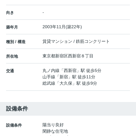
-
向き
2003年11月(築22年)
築年月
賃貸マンション / 鉄筋コンクリート
種別 / 構造
東京都
新宿区
西新宿
８丁目
所在地
丸ノ内線
「
西新宿
」駅 徒歩5分
交通
山手線
「
新宿
」駅 徒歩11分
総武線
「
大久保
」駅 徒歩9分
設備条件
陽当り良好
設備条件
閑静な住宅地