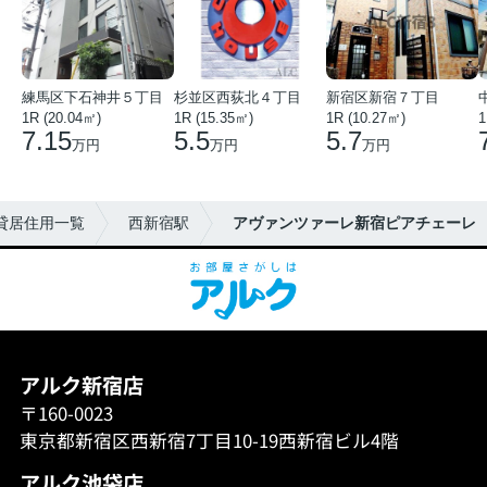
練馬区下石神井５丁目
杉並区西荻北４丁目
新宿区新宿７丁目
1R (20.04㎡)
1R (15.35㎡)
1R (10.27㎡)
1
7.15
5.5
5.7
万円
万円
万円
貸居住用一覧
西新宿駅
アヴァンツァーレ新宿ピアチェーレ
アルク新宿店
〒160-0023
東京都新宿区西新宿7丁目10-19西新宿ビル4階
アルク池袋店