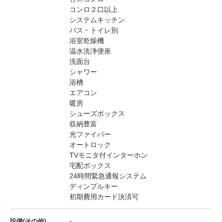
コンロ２口以上
システムキッチン
バス・トイレ別
浴室乾燥機
温水洗浄便座
洗面台
シャワー
浴槽
エアコン
暖房
シューズボックス
収納豊富
光ファイバー
オートロック
TVモニタ付インターホン
宅配ボックス
24時間緊急通報システム
ディンプルキー
初期費用カード決済可
-
設備(その他)