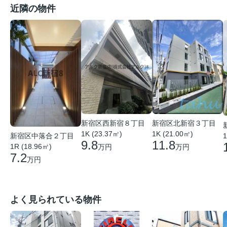
近隣の物件
新宿区西新宿８丁目
新宿区北新宿３丁目
1K (23.37㎡)
1K (21.00㎡)
1
新宿区中落合２丁目
9.8
11.8
1R (18.96㎡)
万円
万円
7.2
万円
よく見られている物件