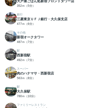
大戸屋ごはん処新宿フロントタワー店
352ｍ（5分）
銀行
三菱東京ＵＦＪ銀行・大久保支店
477ｍ（6分）
その他
新宿オークタワー
487ｍ（7分）
駅
西新宿駅
492ｍ（7分）
スーパー
肉のハナマサ・西新宿店
563ｍ（8分）
駅
大久保駅
780ｍ（10分）
ファミリーレストラン