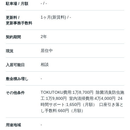
- / -
駐車場 / 月額
1ヶ月(新賃料) / -
更新料 /
更新事務手数料
2年
契約期間
居住中
現況
相談
入居可能日
-
敷金積み増し
TOKUTOKU費用:1万8,700円 除菌消臭防虫施
その他条件
工:1万9,800円 室内清掃費用:4万4,000円 24
時間サポート:1,650円（月額） 口座引き落と
し手数料:660円（月額）
-
用途地域