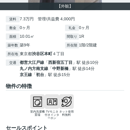
【外観】
7.3万円 管理/共益費 4,000円
賃料
0ヶ月
0ヶ月
敷金
礼金
10.01㎡
1R
面積
間取り
築9年
1階/2階建
築年数
所在階
東京都
渋谷区
本町
４丁目
所在地
都営大江戸線
「
西新宿五丁目
」駅 徒歩10分
交通
丸ノ内方南支線
「
中野新橋
」駅 徒歩14分
京王線
「
初台
」駅 徒歩15分
物件の特徴
室内洗濯機
TVモニタ
ネット使用
置場
付きインタ
料無料
ーホン
セールスポイント