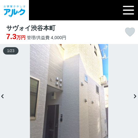
サヴォイ渋谷本町
7.3
万円
管理/共益費 4,000円
1
/
23