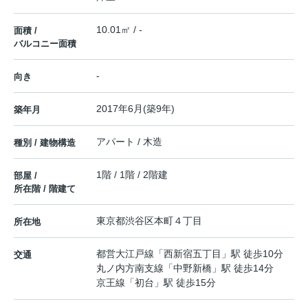
10.01㎡ / -
面積 /
バルコニー面積
-
向き
2017年6月(築9年)
築年月
アパート / 木造
種別 / 建物構造
1階 / 1階 / 2階建
部屋 /
所在階 / 階建て
東京都
渋谷区
本町
４丁目
所在地
都営大江戸線
「
西新宿五丁目
」駅 徒歩10分
交通
丸ノ内方南支線
「
中野新橋
」駅 徒歩14分
京王線
「
初台
」駅 徒歩15分