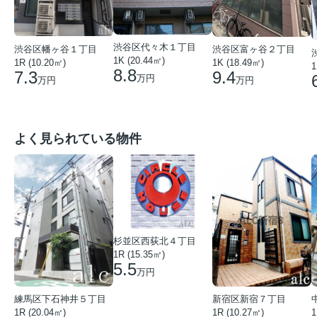
渋谷区代々木１丁目
渋谷区幡ヶ谷１丁目
渋谷区富ヶ谷２丁目
1K (20.44㎡)
1R (10.20㎡)
1K (18.49㎡)
1
8.8
7.3
9.4
万円
万円
万円
よく見られている物件
杉並区西荻北４丁目
1R (15.35㎡)
5.5
万円
練馬区下石神井５丁目
新宿区新宿７丁目
1R (20.04㎡)
1R (10.27㎡)
1