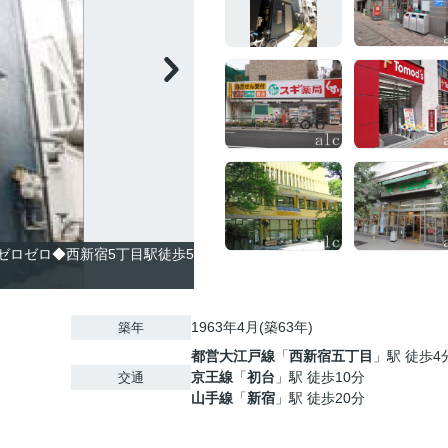
ゼロゼロ◆西新宿5丁目駅徒歩5
1963年4月(築63年)
築年
都営大江戸線
「
西新宿五丁目
」駅 徒歩4
京王線
「
初台
」駅 徒歩10分
交通
山手線
「
新宿
」駅 徒歩20分