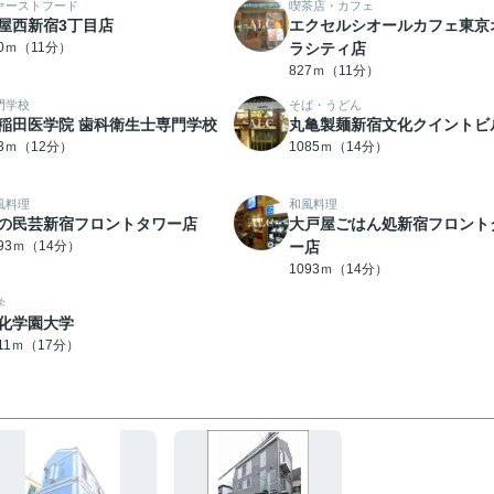
ァーストフード
喫茶店・カフェ
屋西新宿3丁目店
エクセルシオールカフェ東京
10ｍ（11分）
ラシティ店
827ｍ（11分）
門学校
そば・うどん
稲田医学院 歯科衛生士専門学校
丸亀製麺新宿文化クイントビ
03ｍ（12分）
1085ｍ（14分）
風料理
和風料理
の民芸新宿フロントタワー店
大戸屋ごはん処新宿フロント
093ｍ（14分）
ー店
1093ｍ（14分）
学
化学園大学
311ｍ（17分）