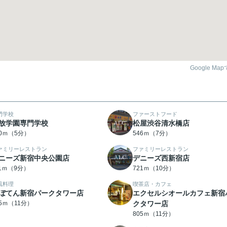
Google Ma
門学校
ファーストフード
放学園専門学校
松屋渋谷清水橋店
50ｍ（5分）
546ｍ（7分）
ァミリーレストラン
ファミリーレストラン
ニーズ新宿中央公園店
デニーズ西新宿店
11ｍ（9分）
721ｍ（10分）
風料理
喫茶店・カフェ
ぼてん新宿パークタワー店
エクセルシオールカフェ新宿
05ｍ（11分）
クタワー店
805ｍ（11分）