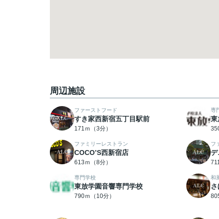
周辺施設
ファーストフード
専
すき家西新宿五丁目駅前
東
171ｍ（3分）
3
ファミリーレストラン
フ
COCO’S西新宿店
デ
613ｍ（8分）
7
専門学校
和
東放学園音響専門学校
さ
790ｍ（10分）
8