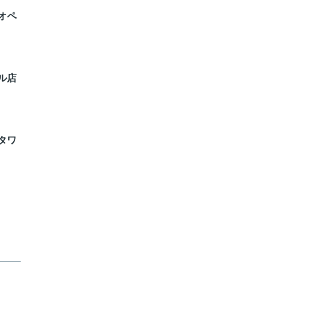
オペ
ル店
タワ