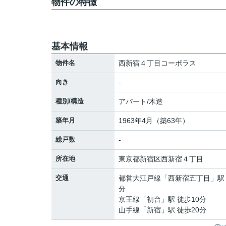
物件の特徴
基本情報
物件名
西新宿４丁目コーポラス
向き
-
種別/構造
アパート/木造
築年月
1963年4月（築63年）
総戸数
-
所在地
東京都
新宿区
西新宿
４丁目
交通
都営大江戸線
「
西新宿五丁目
」駅
分
京王線
「
初台
」駅 徒歩10分
山手線
「
新宿
」駅 徒歩20分