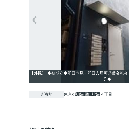
【外観】
◆初期安◆即日内見・即日入居可◎敷金礼金
分◆
東京都
新宿区
西新宿
４丁目
所在地