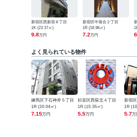
新宿区西新宿８丁目
新宿区中落合２丁目
1K (23.37㎡)
1R (18.96㎡)
1
9.8
7.2
6
万円
万円
よく見られている物件
練馬区下石神井５丁目
杉並区西荻北４丁目
新宿区
1R (20.04㎡)
1R (15.35㎡)
1R (1
7.15
5.5
5.7
万円
万円
万