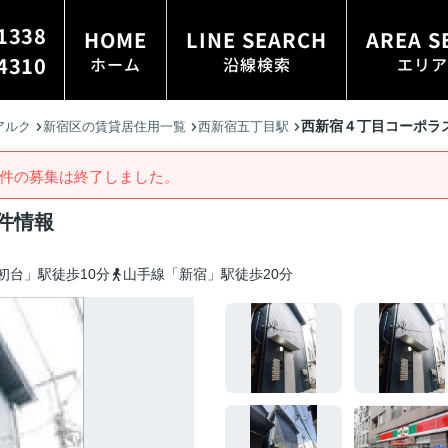
1338
HOME
LINE SEARCH
AREA S
4310
ホーム
沿線検索
エリア
西新宿４丁目コーポラ
アルク
新宿区の賃貸居住用一覧
西新宿五丁目駅
件の募集は終了しました。
件情報
初台」駅徒歩10分
山手線「新宿」駅徒歩20分