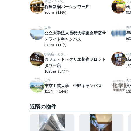
そば・うどん
フ
杵屋新宿パークタワー店
松
805ｍ（11分）
8
大学
専
公立大学法人首都大学東京新宿サ
早
テライトキャンパス
9
870ｍ（11分）
喫茶店・カフェ
和
カフェ・ド・クリエ新宿フロント
味
タワー店
1
1093ｍ（14分）
大学
大
東京工芸大学 中野キャンパス
文
1117ｍ（14分）
1
近隣の物件