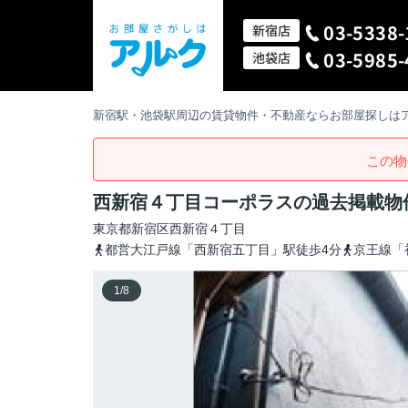
03-5338-
新宿店
03-5985-
池袋店
新宿駅・池袋駅周辺の賃貸物件・不動産ならお部屋探しは
この物
西新宿４丁目コーポラスの過去掲載物
東京都
新宿区
西新宿
４丁目
都営大江戸線「西新宿五丁目」駅徒歩4分
京王線「
1
/
8