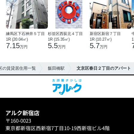
練馬区下石神井５丁目
杉並区西荻北４丁目
新宿区新宿７丁目
1R (20.04㎡)
1R (15.35㎡)
1R (10.27㎡)
1
7.15
5.5
5.7
万円
万円
万円
区の賃貸居住用一覧
飯田橋駅
文京区春日２丁目のアパート
アルク新宿店
〒160-0023
東京都新宿区西新宿7丁目10-19西新宿ビル4階