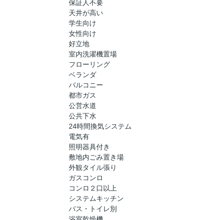
保証人不要
天井が高い
学生向け
女性向け
好立地
室内洗濯機置場
フローリング
ベランダ
バルコニー
都市ガス
公営水道
公共下水
24時間換気システム
電気有
照明器具付き
敷地内ごみ置き場
外観タイル張り
ガスコンロ
コンロ２口以上
システムキッチン
バス・トイレ別
浴室乾燥機