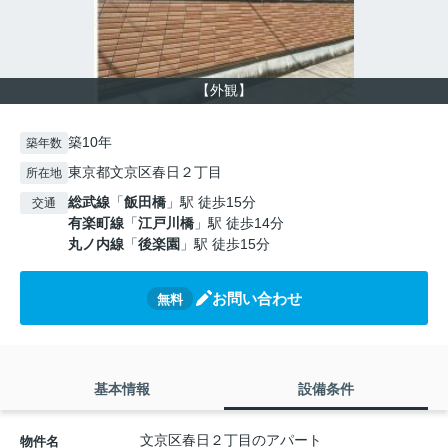
【外観】
築10年
築年数
東京都文京区春日２丁目
所在地
総武線
「
飯田橋
」駅 徒歩15分
交通
有楽町線
「
江戸川橋
」駅 徒歩14分
丸ノ内線
「
後楽園
」駅 徒歩15分
お問い合わせ
無料
基本情報
設備条件
文京区春日２丁目のアパート
物件名