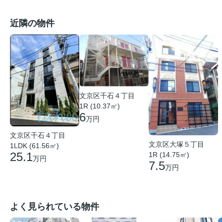
近隣の物件
文京区千石４丁目
1R (10.37㎡)
6
万円
文京区千石４丁目
文京区大塚５丁目
1LDK (61.56㎡)
25.1
1R (14.75㎡)
万円
7.5
万円
よく見られている物件