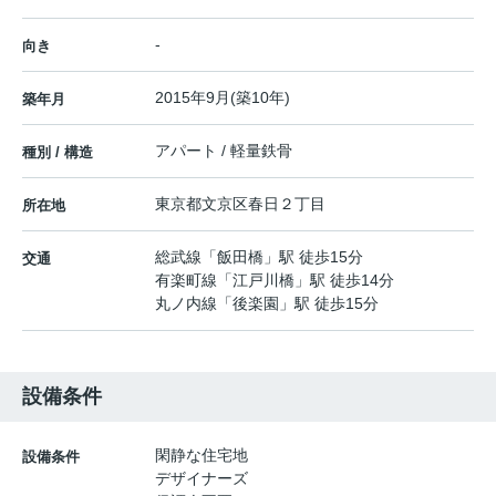
-
向き
2015年9月(築10年)
築年月
アパート / 軽量鉄骨
種別 / 構造
東京都
文京区
春日
２丁目
所在地
総武線
「
飯田橋
」駅 徒歩15分
交通
有楽町線
「
江戸川橋
」駅 徒歩14分
丸ノ内線
「
後楽園
」駅 徒歩15分
設備条件
閑静な住宅地
設備条件
デザイナーズ