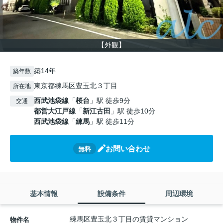
【外観】
築14年
築年数
東京都練馬区豊玉北３丁目
所在地
西武池袋線
「
桜台
」駅 徒歩9分
交通
都営大江戸線
「
新江古田
」駅 徒歩10分
西武池袋線
「
練馬
」駅 徒歩11分
お問い合わせ
無料
基本情報
設備条件
周辺環境
練馬区豊玉北３丁目の賃貸マンション
物件名