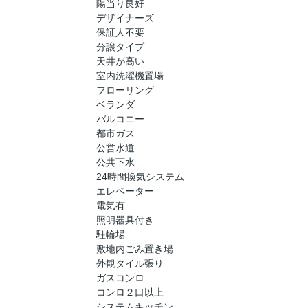
陽当り良好
デザイナーズ
保証人不要
分譲タイプ
天井が高い
室内洗濯機置場
フローリング
ベランダ
バルコニー
都市ガス
公営水道
公共下水
24時間換気システム
エレベーター
電気有
照明器具付き
駐輪場
敷地内ごみ置き場
外観タイル張り
ガスコンロ
コンロ２口以上
システムキッチン