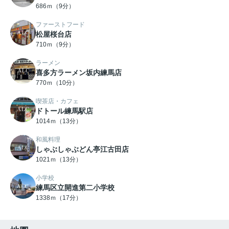
686ｍ（9分）
ファーストフード
松屋桜台店
710ｍ（9分）
ラーメン
喜多方ラーメン坂内練馬店
770ｍ（10分）
喫茶店・カフェ
ドトール練馬駅店
1014ｍ（13分）
和風料理
しゃぶしゃぶどん亭江古田店
1021ｍ（13分）
小学校
練馬区立開進第二小学校
1338ｍ（17分）