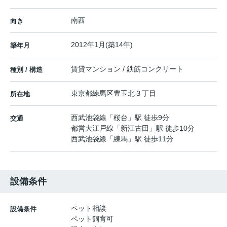
南西
向き
2012年1月(築14年)
築年月
賃貸マンション / 鉄筋コンクリート
種別 / 構造
東京都
練馬区
豊玉北
３丁目
所在地
西武池袋線
「
桜台
」駅 徒歩9分
交通
都営大江戸線
「
新江古田
」駅 徒歩10分
西武池袋線
「
練馬
」駅 徒歩11分
設備条件
ペット相談
設備条件
ペット飼育可