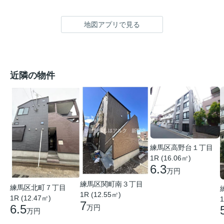
地図アプリで見る
近隣の物件
練馬区高野台１丁目
1R (16.06㎡)
6.3
万円
練馬区関町南３丁目
練馬区北町７丁目
1R (12.55㎡)
1R (12.47㎡)
1
7
6.5
万円
万円