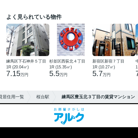
よく見られている物件
練馬区下石神井５丁目
杉並区西荻北４丁目
新宿区新宿７丁目
1R (20.04㎡)
1R (15.35㎡)
1R (10.27㎡)
1
7.15
5.5
5.7
万円
万円
万円
貸居住用一覧
桜台駅
練馬区豊玉北３丁目の賃貸マンション