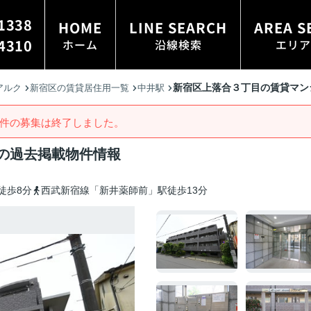
1338
HOME
LINE SEARCH
AREA S
4310
ホーム
沿線検索
エリア
新宿区上落合３丁目の賃貸マン
アルク
新宿区の賃貸居住用一覧
中井駅
件の募集は終了しました。
の過去掲載物件情報
徒歩8分
西武新宿線「新井薬師前」駅徒歩13分