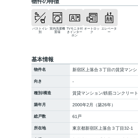
物件の特徴
バストイレ
室内洗濯機
TVモニタ付
オートロッ
エレベータ
別
置場
きインター
ク
ー
ホン
基本情報
物件名
新宿区上落合３丁目の賃貸マンシ
向き
-
種別/構造
賃貸マンション/鉄筋コンクリー
築年月
2000年2月（築26年）
総戸数
61戸
所在地
東京都
新宿区
上落合
３丁目32-1