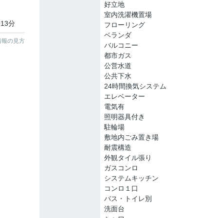
好立地
室内洗濯機置場
13分
フローリング
ベランダ
情報の見方
バルコニー
都市ガス
公営水道
公共下水
24時間換気システム
エレベーター
電気有
照明器具付き
駐輪場
敷地内ごみ置き場
耐震構造
外観タイル張り
ガスコンロ
システムキッチン
コンロ１口
バス・トイレ別
洗面台