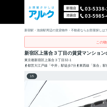
03-5338-
新宿店
03-5985-
池袋店
新宿駅・池袋駅周辺の賃貸物件・不動産ならお部屋探しは
この物
新宿区上落合３丁目の賃貸マンション
東京都
新宿区
上落合
３丁目32-1
都営大江戸線「中井」駅徒歩7分
東西線「落合」駅
1
/
5