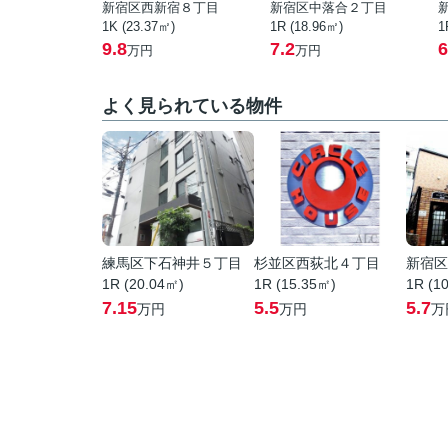
新宿区西新宿８丁目
新宿区中落合２丁目
1K (23.37㎡)
1R (18.96㎡)
1
9.8
7.2
6
万円
万円
よく見られている物件
練馬区下石神井５丁目
杉並区西荻北４丁目
新宿区
1R (20.04㎡)
1R (15.35㎡)
1R (1
7.15
5.5
5.7
万円
万円
万