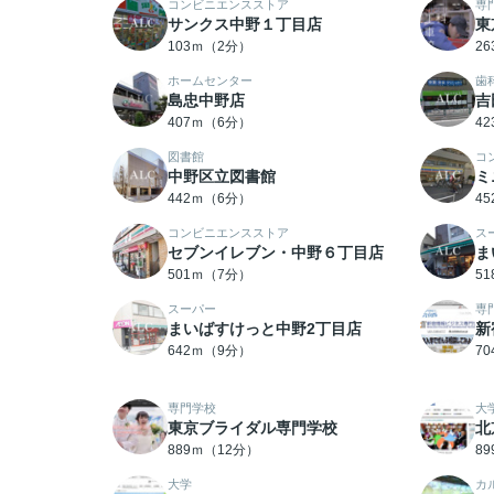
コンビニエンスストア
専
サンクス中野１丁目店
東
103ｍ（2分）
2
ホームセンター
歯
島忠中野店
吉
407ｍ（6分）
4
図書館
コ
中野区立図書館
ミ
442ｍ（6分）
4
コンビニエンスストア
ス
セブンイレブン・中野６丁目店
ま
501ｍ（7分）
5
スーパー
専
まいばすけっと中野2丁目店
新
642ｍ（9分）
7
専門学校
大
東京ブライダル専門学校
北
889ｍ（12分）
8
大学
カ