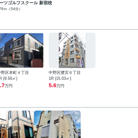
ーツゴルフスクール 新宿校
279ｍ（54分）
中野区本町４丁目
中野区鷺宮６丁目
R (9.50㎡)
1R (15.03㎡)
.7
5.6
万円
万円