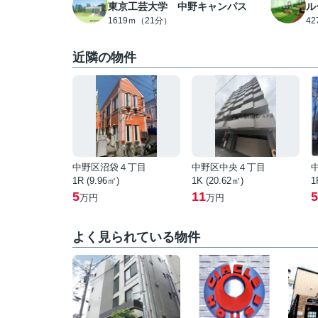
東京工芸大学 中野キャンパス
ル
1619ｍ（21分）
4
近隣の物件
中野区沼袋４丁目
中野区中央４丁目
1R (9.96㎡)
1K (20.62㎡)
1
5
11
5
万円
万円
よく見られている物件