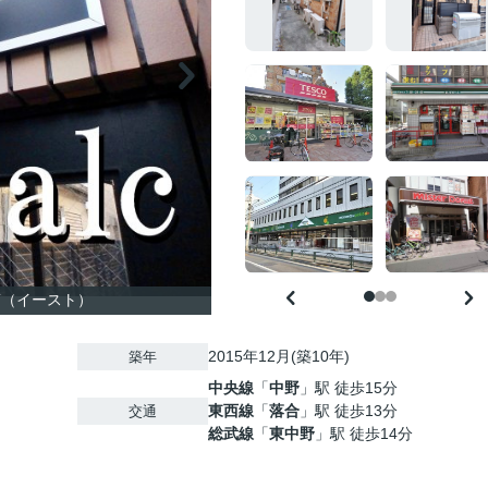
T（イースト）
2015年12月(築10年)
築年
中央線
「
中野
」駅 徒歩15分
東西線
「
落合
」駅 徒歩13分
交通
総武線
「
東中野
」駅 徒歩14分