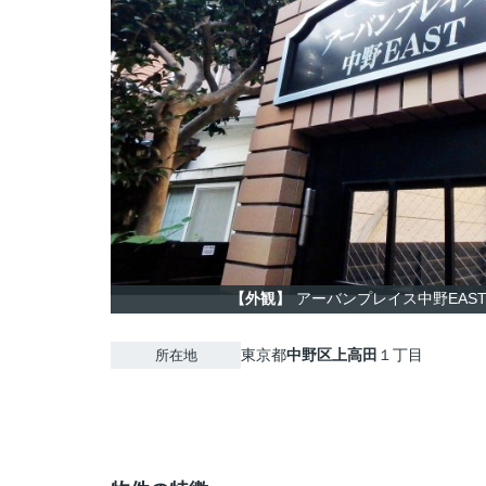
【外観】
アーバンプレイス中野EAS
東京都
中野区
上高田
１丁目
所在地