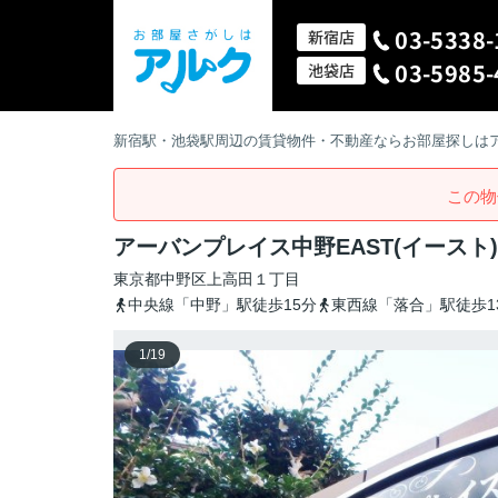
03-5338-
新宿店
03-5985-
池袋店
新宿駅・池袋駅周辺の賃貸物件・不動産ならお部屋探しは
この物
アーバンプレイス中野EAST(イースト
東京都
中野区
上高田
１丁目
中央線「中野」駅徒歩15分
東西線「落合」駅徒歩1
1
/
19