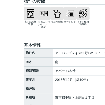
物件の特徴
室内洗濯機
TVモニタ付
浴室乾燥機
オートロッ
ネット使用
置場
きインター
ク
料無料
ホン
基本情報
物件名
アーバンプレイス中野EAST(イー
向き
南
種別/構造
アパート/木造
築年月
2015年12月（築10年）
総戸数
-
所在地
東京都
中野区
上高田
１丁目