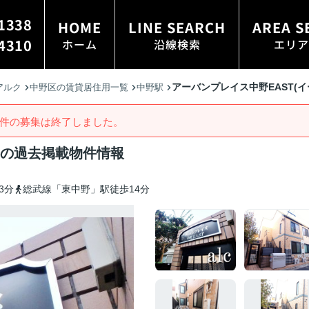
1338
HOME
LINE SEARCH
AREA S
4310
ホーム
沿線検索
エリア
アーバンプレイス中野EAST(イ
アルク
中野区の賃貸居住用一覧
中野駅
件の募集は終了しました。
)の過去掲載物件情報
3分
総武線「東中野」駅徒歩14分