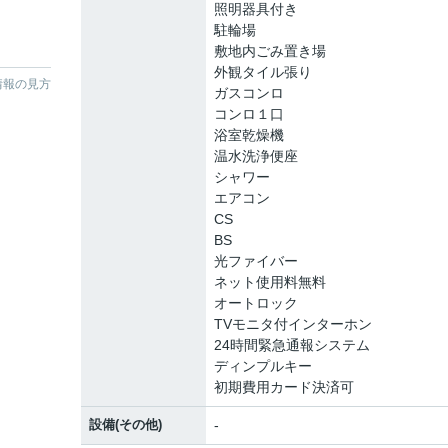
照明器具付き
駐輪場
敷地内ごみ置き場
外観タイル張り
情報の見方
ガスコンロ
コンロ１口
浴室乾燥機
温水洗浄便座
シャワー
エアコン
CS
BS
光ファイバー
ネット使用料無料
オートロック
TVモニタ付インターホン
24時間緊急通報システム
ディンプルキー
初期費用カード決済可
設備(その他)
-