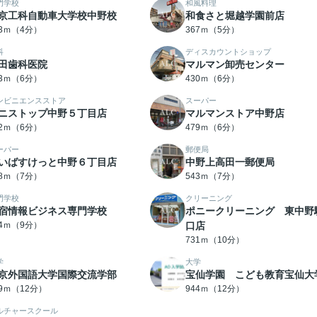
門学校
和風料理
京工科自動車大学校中野校
和食さと堀越学園前店
63ｍ（4分）
367ｍ（5分）
科
ディスカウントショップ
田歯科医院
マルマン卸売センター
23ｍ（6分）
430ｍ（6分）
ンビニエンスストア
スーパー
ニストップ中野５丁目店
マルマンストア中野店
52ｍ（6分）
479ｍ（6分）
ーパー
郵便局
いばすけっと中野６丁目店
中野上高田一郵便局
18ｍ（7分）
543ｍ（7分）
門学校
クリーニング
宿情報ビジネス専門学校
ポニークリーニング 東中野
04ｍ（9分）
口店
731ｍ（10分）
学
大学
京外国語大学国際交流学部
宝仙学園 こども教育宝仙大
99ｍ（12分）
944ｍ（12分）
ルチャースクール