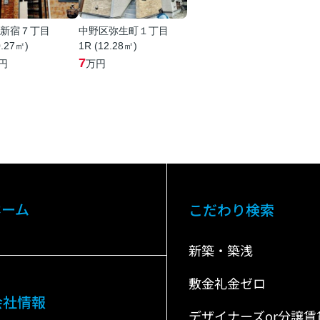
新宿７丁目
中野区弥生町１丁目
0.27㎡)
1R (12.28㎡)
7
円
万円
ホーム
こだわり検索
新築・築浅
敷金礼金ゼロ
会社情報
デザイナーズor分譲賃