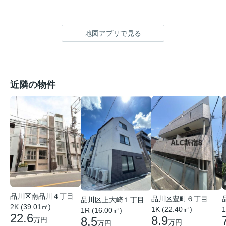
地図アプリで見る
近隣の物件
品川区南品川４丁目
品川区豊町６丁目
品川区上大崎１丁目
2K (39.01㎡)
1K (22.40㎡)
1
1R (16.00㎡)
22.6
8.9
8.5
万円
万円
万円