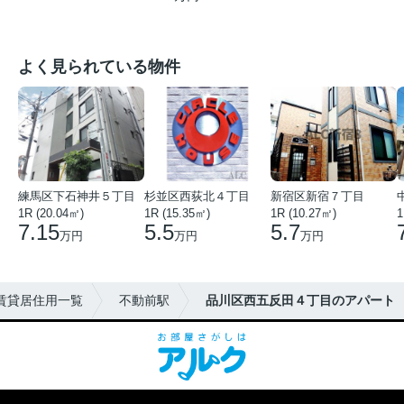
よく見られている物件
練馬区下石神井５丁目
杉並区西荻北４丁目
新宿区新宿７丁目
1R (20.04㎡)
1R (15.35㎡)
1R (10.27㎡)
1
7.15
5.5
5.7
万円
万円
万円
賃貸居住用一覧
不動前駅
品川区西五反田４丁目のアパート