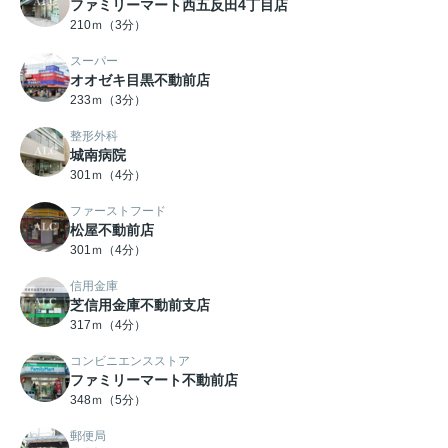
ファミリーマート西五反田4丁目店
210ｍ（3分）
スーパー
オオゼキ目黒不動前店
233ｍ（3分）
整形外科
城南病院
301ｍ（4分）
ファーストフード
松屋不動前店
301ｍ（4分）
信用金庫
芝信用金庫不動前支店
317ｍ（4分）
コンビニエンスストア
ファミリーマート不動前店
348ｍ（5分）
郵便局