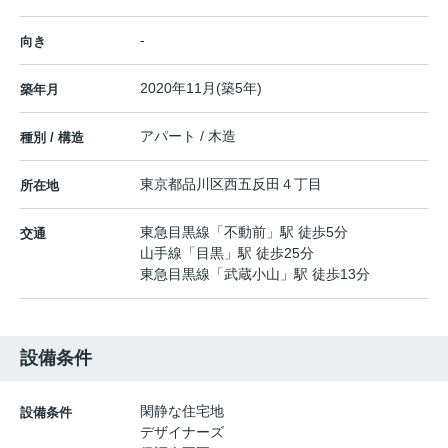
-
向き
2020年11月(築5年)
築年月
アパート / 木造
種別 / 構造
東京都
品川区
西五反田
４丁目
所在地
東急目黒線
「
不動前
」駅 徒歩5分
交通
山手線
「
目黒
」駅 徒歩25分
東急目黒線
「
武蔵小山
」駅 徒歩13分
設備条件
閑静な住宅地
設備条件
デザイナーズ