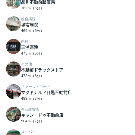
品川不動前郵便局
362ｍ（5分）
総合病院
城南病院
469ｍ（6分）
内科
三浦医院
473ｍ（6分）
その他
不動前ドラックストア
473ｍ（6分）
ファーストフード
マクドナルド目黒不動前店
483ｍ（7分）
生活雑貨店
キャン・ドゥ不動前店
504ｍ（7分）
スーパー