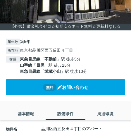
【外観】敷金礼金ゼロ☆初期安☆ネット無料☆更新料なし☆
築5年
築年数
東京都品川区西五反田４丁目
所在地
東急目黒線
「
不動前
」駅 徒歩5分
交通
山手線
「
目黒
」駅 徒歩25分
東急目黒線
「
武蔵小山
」駅 徒歩13分
お問い合わせ
無料
基本情報
設備条件
周辺環境
品川区西五反田４丁目のアパート
物件名