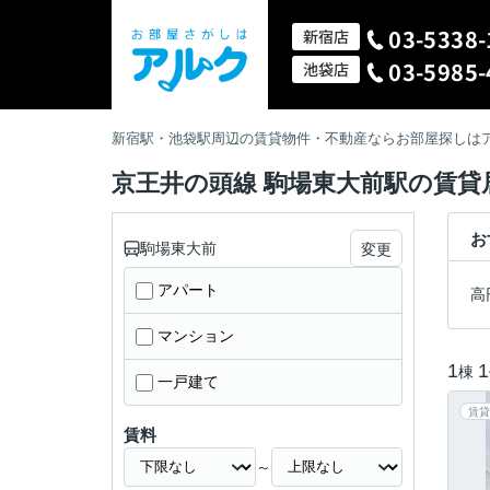
03-5338-
新宿店
03-5985-
池袋店
新宿駅・池袋駅周辺の賃貸物件・不動産ならお部屋探しは
京王井の頭線 駒場東大前駅の賃貸
お
駒場東大前
変更
アパート
高
マンション
1
1
棟
一戸建て
賃貸
賃料
～