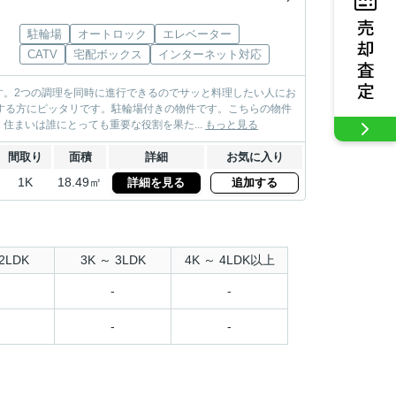
駐輪場
オートロック
エレベーター
CATV
宅配ボックス
インターネット対応
す。2つの調理を同時に進行できるのでサッと料理したい人にお
する方にピッタリです。駐輪場付きの物件です。こちらの物件
まいは誰にとっても重要な役割を果た...
もっと見る
間取り
面積
詳細
お気に入り
1K
18.49㎡
詳細を見る
追加する
2LDK
3K ～ 3LDK
4K ～ 4LDK以上
-
-
-
-