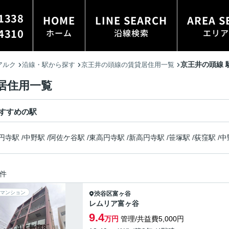
1338
HOME
LINE SEARCH
AREA S
4310
ホーム
沿線検索
エリア
京王井の頭線 
アルク
沿線・駅から探す
京王井の頭線の賃貸居住用一覧
居住用一覧
すすめの駅
円寺駅
/
中野駅
/
阿佐ケ谷駅
/
東高円寺駅
/
新高円寺駅
/
笹塚駅
/
荻窪駅
/
中
件
マンション
渋谷区
富ヶ谷
レムリア富ヶ谷
9.4
万円
管理/共益費5,000円