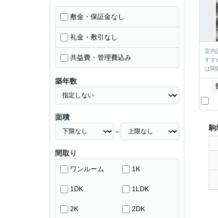
敷金・保証金なし
礼金・敷引なし
室内
共益費・管理費込み
すす
は閑
築年数
面積
駒
～
間取り
ワンルーム
1K
1DK
1LDK
2K
2DK