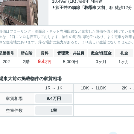
18.49㎡ (1K) /築8年 /4階建
京王井の頭線
「
駒場東大前
」駅 徒歩12分
設備はフローリング・洗面台・ネット専用回線など充実した設備を備え付けていま
めな、2口コンロを設置しております。物件の周辺に駅が2つあり、よく電車を利用
静な住宅地にあります。帰る場所に魅力があると、より楽しい生活になりませんか。住
部屋番号
所在階
賃料
管理費・共益費
敷金/保証金
礼金
9.4
202
2階
5,000円
0ヶ月
1ヶ月
万円
場東大前の掲載物件の家賃相場
1R ～ 1K
1DK ～ 1LDK
2K ～ 
家賃相場
9.4万円
-
-
空室件数
1室
-
-