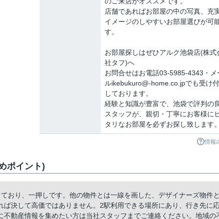
のご来店がオススメです。
店舗であればお部屋の中の写真、充
イメージのしやすいお部屋選びが可
す。
お部屋探しはぜひアルク池袋店(株式
社タフ)へ
お問合せはお電話03-5985-4343・メ
ルikebukuro@-home.co.jpでも受け
しております。
経験と知識が豊富で、池袋で評判の
スタッフが、親切・丁寧にお客様に
タリなお部屋を必ずお探し致します
情報
めポイント)
っており、一押しです。他の物件とは一線を画した、デザイナーズ物件
れば決して高価ではありません。2駅利用できる場所にあり、行き先に
に不動産情報を集めたい方は当社スタッフまでご連絡ください。地域の