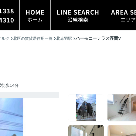
1338
HOME
LINE SEARCH
AREA S
4310
ホーム
沿線検索
エリア
ハーモニーテラス浮間V
アルク
北区の賃貸居住用一覧
北赤羽駅
徒歩14分