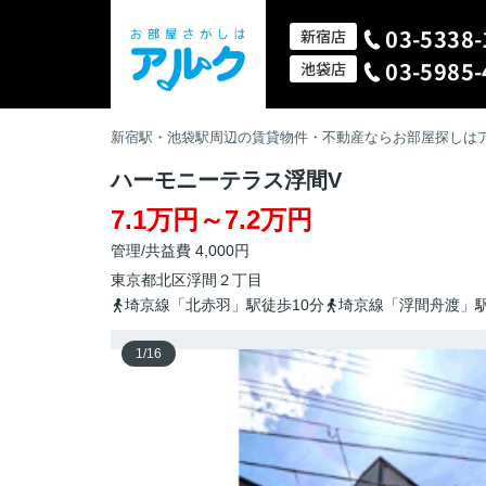
03-5338-
新宿店
03-5985-
池袋店
新宿駅・池袋駅周辺の賃貸物件・不動産ならお部屋探しは
ハーモニーテラス浮間V
7.1万円～7.2万円
管理/共益費 4,000円
東京都
北区
浮間
２丁目
埼京線「北赤羽」駅徒歩10分
埼京線「浮間舟渡」駅
1
/
16