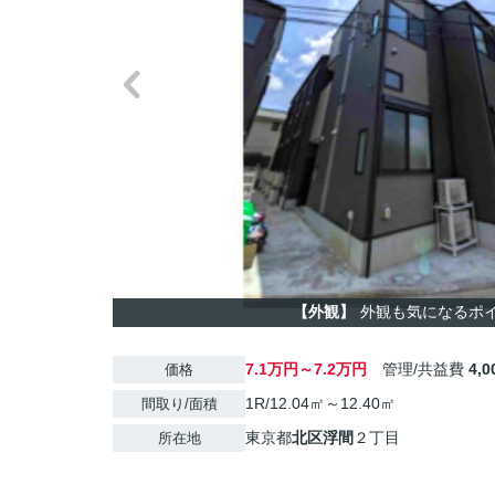
【外観】
外観も気になるポ
7.1万円～7.2万円
管理/共益費
4,
価格
1R/12.04㎡～12.40㎡
間取り/面積
東京都
北区
浮間
２丁目
所在地