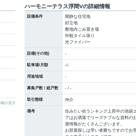
ハーモニーテラス浮間Vの詳細情報
設備条件
閑静な住宅地
好立地
敷地内ごみ置き場
外観タイル張り
光ファイバー
設備(その他)
-
駐車場/月額
-/-
用途地域
-
募集戸数 / 総戸数
- / -
取引態様
仲介
情報の見方
備考
住みたい街ランキング上昇中の池袋
アはお洒落でリーズナブルな賃料の
屋情報がたくさんございます。
お部屋探しは早い者勝ちですのでお