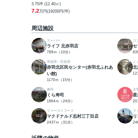
3.75坪 (12.40㎡)
7.2
万円(19200円/坪)
周辺施設
スーパー
コ
ライフ 北赤羽店
セ
789ｍ（10分）
8
市役所・区役所
シ
赤羽北区民センター(赤羽北ふれあ
北
い館)
1
1170ｍ（15分）
寿司
大
くら寿司
星
1864ｍ（24分）
2
ファーストフード
フ
マクドナルド志村三丁目店
リ
2437ｍ（31分）
2