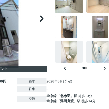
イント
000円
2026年5月(予定)
築年
-
駐車
埼京線
「
北赤羽
」駅 徒歩10分
交通
埼京線
「
浮間舟渡
」駅 徒歩14分