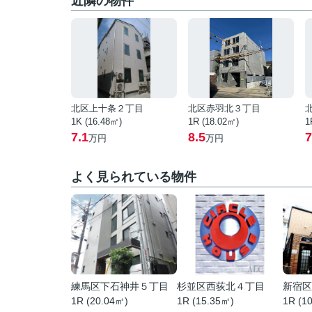
近隣の物件
北区上十条２丁目
北区赤羽北３丁目
1K (16.48㎡)
1R (18.02㎡)
1
7.1
8.5
7
万円
万円
よく見られている物件
練馬区下石神井５丁目
杉並区西荻北４丁目
新宿区
1R (20.04㎡)
1R (15.35㎡)
1R (1