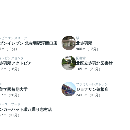
ンビニエンスストア
駅
ブンイレブン 北赤羽駅浮間口店
北赤羽駅
39ｍ（11分）
960ｍ（12分）
ョッピングセンター
図書館
赤羽駅アクトピア
北区立赤羽北図書館
212ｍ（16分）
1651ｍ（21分）
学
ファミリーレストラン
美学園短期大学
ジョナサン蓮根店
017ｍ（26分）
2431ｍ（31分）
ァーストフード
ンガーハット環八通り志村店
467ｍ（31分）