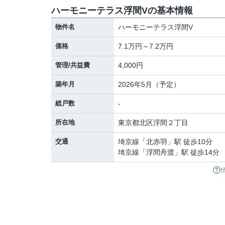
ハーモニーテラス浮間Vの基本情報
物件名
ハーモニーテラス浮間V
価格
7.1万円～7.2万円
管理/共益費
4,000円
築年月
2026年5月（予定）
総戸数
-
所在地
東京都
北区
浮間
２丁目
交通
埼京線
「
北赤羽
」駅 徒歩10分
埼京線
「
浮間舟渡
」駅 徒歩14分