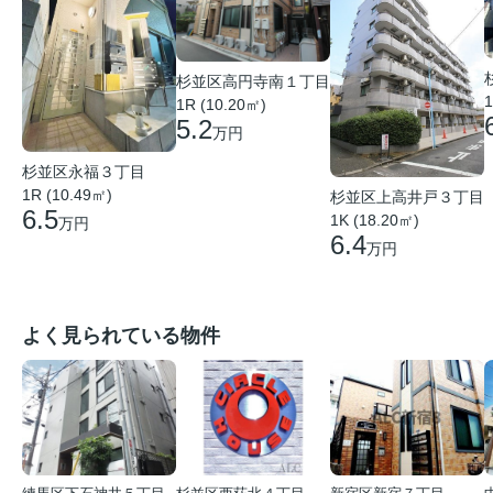
杉並区高円寺南１丁目
1
1R (10.20㎡)
5.2
万円
杉並区永福３丁目
1R (10.49㎡)
杉並区上高井戸３丁目
6.5
1K (18.20㎡)
万円
6.4
万円
よく見られている物件