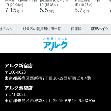
練馬区下石神井５丁目
杉並区西荻北４丁目
新宿区新宿７丁目
1R (20.04㎡)
1R (15.35㎡)
1R (10.27㎡)
1
7.15
5.5
5.7
万円
万円
万円
はアルク
杉並区の賃貸居住用一覧
荻窪駅
荻野ハイツ
アルク新宿店
〒160-0023
東京都新宿区西新宿7丁目10-19西新宿ビル4階
アルク池袋店
〒171-0021
東京都豊島区西池袋3丁目25-15IB第1ビル5階A室