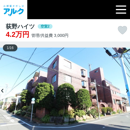
荻野ハイツ
空室2
4.2万円
管理/共益費 3,000円
1
/
16