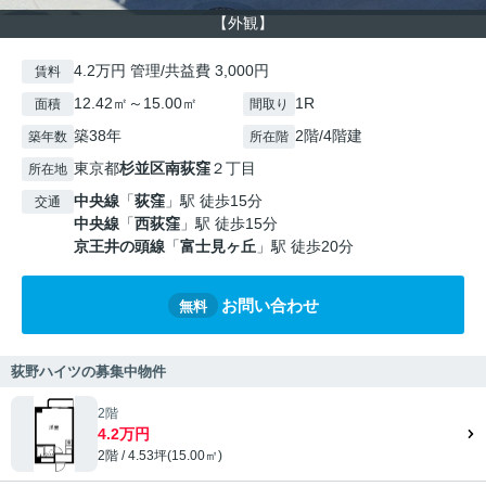
【外観】
4.2万円 管理/共益費 3,000円
賃料
12.42㎡～15.00㎡
1R
面積
間取り
築38年
2階/4階建
築年数
所在階
東京都
杉並区
南荻窪
２丁目
所在地
中央線
「
荻窪
」駅 徒歩15分
交通
中央線
「
西荻窪
」駅 徒歩15分
京王井の頭線
「
富士見ヶ丘
」駅 徒歩20分
お問い合わせ
無料
荻野ハイツの募集中物件
2階
4.2万円
2階 / 4.53坪(15.00㎡)