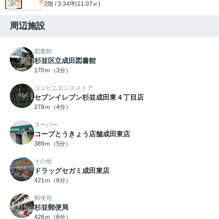
2階 / 3.34坪(11.07㎡)
周辺施設
図書館
杉並区立成田図書館
170ｍ（3分）
コンビニエンスストア
セブンイレブン杉並成田東４丁目店
278ｍ（4分）
スーパー
コープとうきょう店舗成田東店
389ｍ（5分）
その他
ドラッグセガミ成田東店
421ｍ（6分）
郵便局
杉並郵便局
426ｍ（6分）