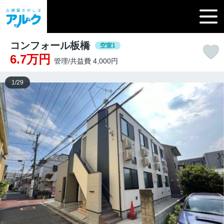
コンフォール板橋
空室1
6.7万円
管理/共益費 4,000円
1
/
29