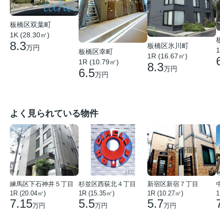
板橋区双葉町
1K (28.30㎡)
8.3
板橋区氷川町
万円
1
板橋区幸町
1R (16.67㎡)
1R (10.79㎡)
8.3
万円
6.5
万円
よく見られている物件
練馬区下石神井５丁目
杉並区西荻北４丁目
新宿区新宿７丁目
1R (20.04㎡)
1R (15.35㎡)
1R (10.27㎡)
1
7.15
5.5
5.7
万円
万円
万円