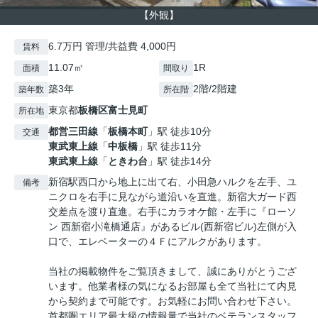
【外観】
6.7万円 管理/共益費 4,000円
賃料
11.07㎡
1R
面積
間取り
築3年
2階/2階建
築年数
所在階
東京都
板橋区
富士見町
所在地
都営三田線
「
板橋本町
」駅 徒歩10分
交通
東武東上線
「
中板橋
」駅 徒歩11分
東武東上線
「
ときわ台
」駅 徒歩14分
新宿駅西口から地上に出て右、小田急ハルクを左手、ユ
備考
ニクロを右手に見ながら道沿いを直進。新宿大ガード西
交差点を渡り直進。右手にカラオケ館・左手に『ローソ
ン 西新宿小滝橋通店』があるビル(西新宿ビル)左側が入
口で、エレベーターの４Ｆにアルクがあります。
当社の掲載物件をご覧頂きまして、誠にありがとうござ
います。他業者様の気になるお部屋も全て当社にて内見
から契約まで可能です。お気軽にお問い合わせ下さい。
首都圏エリア最大級の情報量で当社のベテランスタッフ