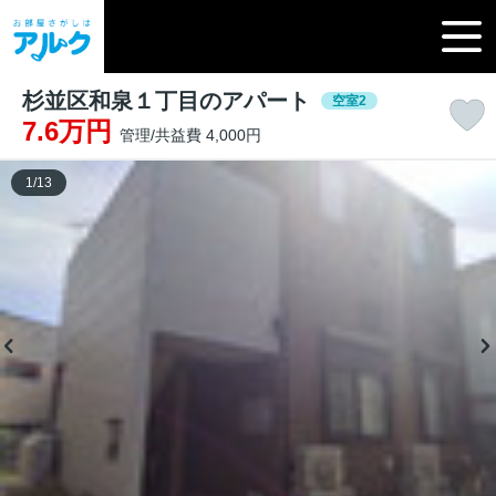
杉並区和泉１丁目のアパート
空室2
7.6万円
管理/共益費 4,000円
1
/
13