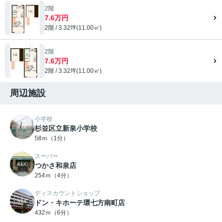
2階
7.6万円
2階 / 3.32坪(11.00㎡)
2階
7.6万円
2階 / 3.32坪(11.00㎡)
周辺施設
小学校
杉並区立新泉小学校
58ｍ（1分）
スーパー
つかさ和泉店
254ｍ（4分）
ディスカウントショップ
ドン・キホーテ環七方南町店
432ｍ（6分）