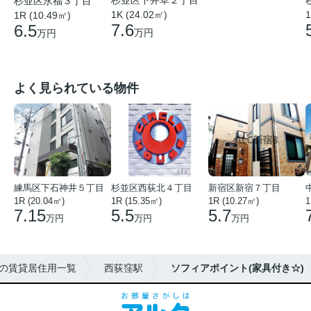
杉並区下井草２丁目
杉並区永福３丁目
1K (24.02㎡)
1
1R (10.49㎡)
7.6
6.5
万円
万円
よく見られている物件
練馬区下石神井５丁目
杉並区西荻北４丁目
新宿区新宿７丁目
1R (20.04㎡)
1R (15.35㎡)
1R (10.27㎡)
1
7.15
5.5
5.7
万円
万円
万円
の賃貸居住用一覧
西荻窪駅
ソフィアポイント(家具付き☆)