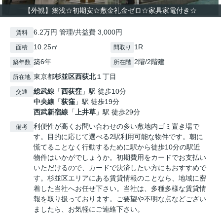
【外観】築浅☆初期安☆敷金礼金ゼロ☆家具家電付き☆
6.2万円 管理/共益費 3,000円
賃料
10.25㎡
1R
面積
間取り
築6年
2階/2階建
築年数
所在階
東京都
杉並区
西荻北
１丁目
所在地
総武線
「
西荻窪
」駅 徒歩10分
交通
中央線
「
荻窪
」駅 徒歩19分
西武新宿線
「
上井草
」駅 徒歩29分
利便性が高くお問い合わせの多い敷地内ゴミ置き場で
備考
す。目的に応じて選べる2駅利用可能な物件です。朝に
慌てることなく行動するために駅から徒歩10分の駅近
物件はいかがでしょうか。初期費用をカードでお支払い
いただけるので、カードで決済したい方にもおすすめで
す。杉並区エリアにある賃貸情報のことなら、地域に密
着した当社へお任せ下さい。当社は、多種多様な賃貸情
報を取り扱っております。ご要望や不明な点などござい
ましたら、お気軽にご連絡下さい。