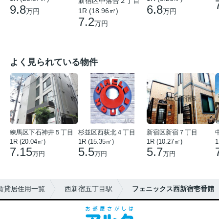
新宿区中落合２丁目
9.8
6.8
1R (18.96㎡)
万円
万円
7.2
万円
よく見られている物件
練馬区下石神井５丁目
杉並区西荻北４丁目
新宿区新宿７丁目
1R (20.04㎡)
1R (15.35㎡)
1R (10.27㎡)
1
7.15
5.5
5.7
万円
万円
万円
賃貸居住用一覧
西新宿五丁目駅
フェニックス西新宿壱番館