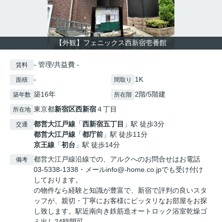
【外観】フェニックス西新宿壱番館
- 管理/共益費 -
賃料
-
1K
面積
間取り
築16年
2階/5階建
築年数
所在階
東京都
新宿区
西新宿
４丁目
所在地
都営大江戸線
「
西新宿五丁目
」駅 徒歩3分
交通
都営大江戸線
「
都庁前
」駅 徒歩11分
京王線
「
初台
」駅 徒歩14分
都営大江戸線沿線での、アルクへのお問合せはお電話
備考
03-5338-1338・メールinfo@-home.co.jpでも受け付け
しております。
の物件なら経験と知識が豊富で、新宿で評判の良いスタ
ッフが、親切・丁寧にお客様にピッタリなお部屋をお探
し致します。駅近南向き鉄筋造オートロック浴室乾燥ゴ
ミ出し24時間可