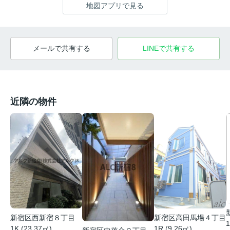
地図アプリで見る
メールで共有する
LINEで共有する
近隣の物件
新宿区西新宿８丁目
新宿区高田馬場４丁目
1
1K (23.37㎡)
1R (9.26㎡)