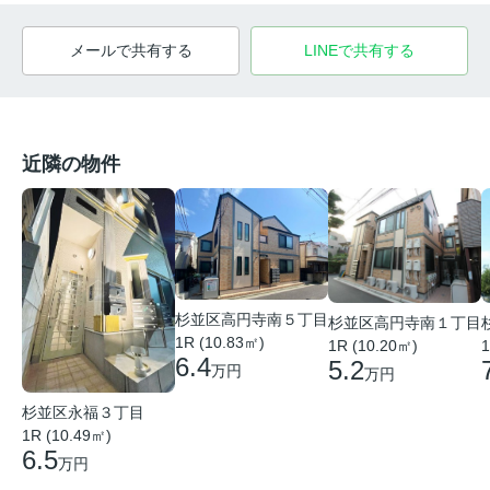
メールで共有する
LINEで共有する
近隣の物件
杉並区高円寺南５丁目
杉並区高円寺南１丁目
1R (10.83㎡)
1R (10.20㎡)
1
6.4
5.2
万円
万円
杉並区永福３丁目
1R (10.49㎡)
6.5
万円