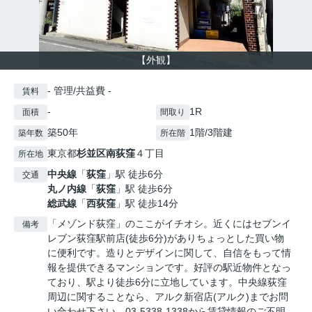
【外観】
- 管理/共益費 -
賃料
-
1R
面積
間取り
築50年
1階/3階建
築年数
所在階
東京都
杉並区
南荻窪
４丁目
所在地
中央線
「
荻窪
」駅 徒歩6分
交通
丸ノ内線
「
荻窪
」駅 徒歩6分
総武線
「
西荻窪
」駅 徒歩14分
「メゾンド荻窪」のここがイチオシ。近くにはセブンイ
備考
レブン荻窪駅前店(徒歩6分)がありちょっとした買い物
に便利です。造りとデザインに関して、自信をもって情
報を提供できるマンションです。好評の駅近物件となっ
ており、駅より徒歩6分に立地しています。中央線荻窪
周辺に関することなら、アルク新宿店(アルク)までお問
い合わせ下さい。03-5338-1338から賃貸情報のご不明