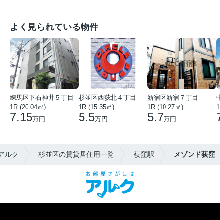
よく見られている物件
練馬区下石神井５丁目
杉並区西荻北４丁目
新宿区新宿７丁目
1R (20.04㎡)
1R (15.35㎡)
1R (10.27㎡)
1
7.15
5.5
5.7
万円
万円
万円
アルク
杉並区の賃貸居住用一覧
荻窪駅
メゾンド荻窪