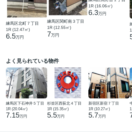
1R (16.06㎡)
6.3
万円
練馬区関町南３丁目
練馬区北町７丁目
1R (12.55㎡)
1R (12.47㎡)
1
7
6.5
万円
万円
よく見られている物件
練馬区下石神井５丁目
杉並区西荻北４丁目
新宿区新宿７丁目
1R (20.04㎡)
1R (15.35㎡)
1R (10.27㎡)
1
7.15
5.5
5.7
万円
万円
万円