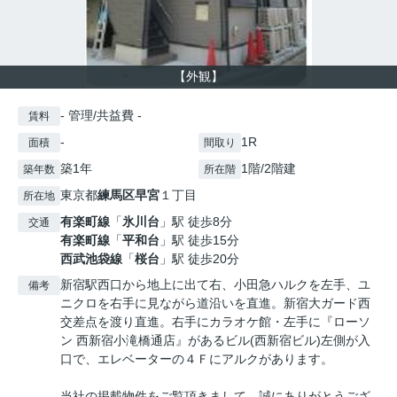
【外観】
- 管理/共益費 -
賃料
-
1R
面積
間取り
築1年
1階/2階建
築年数
所在階
東京都
練馬区
早宮
１丁目
所在地
有楽町線
「
氷川台
」駅 徒歩8分
交通
有楽町線
「
平和台
」駅 徒歩15分
西武池袋線
「
桜台
」駅 徒歩20分
新宿駅西口から地上に出て右、小田急ハルクを左手、ユ
備考
ニクロを右手に見ながら道沿いを直進。新宿大ガード西
交差点を渡り直進。右手にカラオケ館・左手に『ローソ
ン 西新宿小滝橋通店』があるビル(西新宿ビル)左側が入
口で、エレベーターの４Ｆにアルクがあります。
当社の掲載物件をご覧頂きまして、誠にありがとうござ