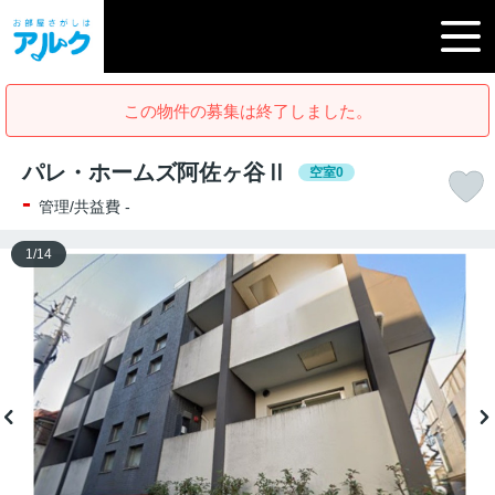
この物件の募集は終了しました。
パレ・ホームズ阿佐ヶ谷Ⅱ
空室0
-
管理/共益費 -
1
/
14