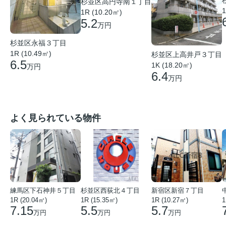
杉並区高円寺南１丁目
1
1R (10.20㎡)
5.2
万円
杉並区永福３丁目
1R (10.49㎡)
杉並区上高井戸３丁目
6.5
1K (18.20㎡)
万円
6.4
万円
よく見られている物件
練馬区下石神井５丁目
杉並区西荻北４丁目
新宿区新宿７丁目
1R (20.04㎡)
1R (15.35㎡)
1R (10.27㎡)
1
7.15
5.5
5.7
万円
万円
万円