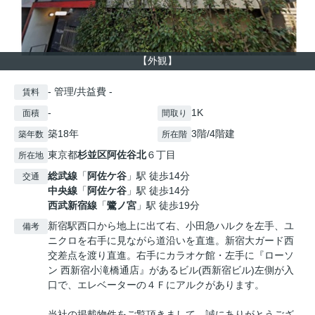
【外観】
- 管理/共益費 -
賃料
-
1K
面積
間取り
築18年
3階/4階建
築年数
所在階
東京都
杉並区
阿佐谷北
６丁目
所在地
総武線
「
阿佐ケ谷
」駅 徒歩14分
交通
中央線
「
阿佐ケ谷
」駅 徒歩14分
西武新宿線
「
鷺ノ宮
」駅 徒歩19分
新宿駅西口から地上に出て右、小田急ハルクを左手、ユ
備考
ニクロを右手に見ながら道沿いを直進。新宿大ガード西
交差点を渡り直進。右手にカラオケ館・左手に『ローソ
ン 西新宿小滝橋通店』があるビル(西新宿ビル)左側が入
口で、エレベーターの４Ｆにアルクがあります。
当社の掲載物件をご覧頂きまして、誠にありがとうござ