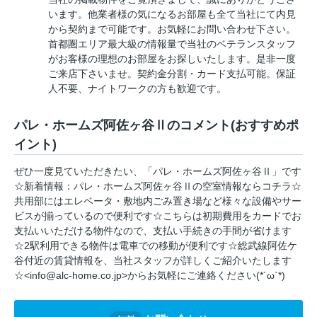
います。他業者様の気になるお部屋も全て当社にて内見
から契約まで可能です。お気軽にお問い合わせ下さい。
首都圏エリア最大級の情報量で当社のベテランスタッフ
がお客様の理想のお部屋をお探しいたします。是非一度
ご来店下さいませ。契約金分割・カード支払可能。保証
人不要、ナイトワークの方も歓迎です。
パレ・ホームズ阿佐ヶ谷Ⅱのコメント(おすすめポ
イント)
ぜひ一度見ていただきたい、「パレ・ホームズ阿佐ヶ谷Ⅱ」です
☆新着情報：パレ・ホームズ阿佐ヶ谷Ⅱの空室情報ならコチラ☆
共用部にはエレベータ・敷地内ごみ置き場など様々な設備やサー
ビスが揃っているので便利です☆こちらは初期費用をカードでお
支払いいただける物件なので、支払い手続きの手間が省けます
☆2駅利用できる物件は電車での移動が便利です☆総武線阿佐ケ
谷付近の賃貸情報を、当社スタッフが詳しくご紹介いたします
☆<info@alc-home.co.jp>からお気軽にご連絡ください(*´ω`*)