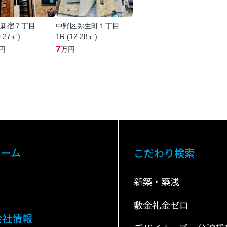
新宿７丁目
中野区弥生町１丁目
0.27㎡)
1R (12.28㎡)
7
円
万円
ホーム
こだわり検索
新築・築浅
敷金礼金ゼロ
会社情報