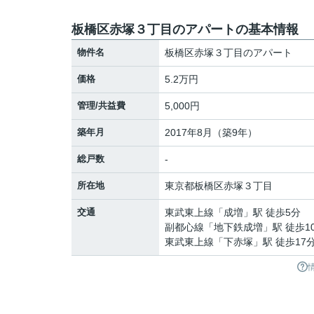
板橋区赤塚３丁目のアパートの基本情報
物件名
板橋区赤塚３丁目のアパート
価格
5.2万円
管理/共益費
5,000円
築年月
2017年8月（築9年）
総戸数
-
所在地
東京都
板橋区
赤塚
３丁目
交通
東武東上線
「
成増
」駅 徒歩5分
副都心線
「
地下鉄成増
」駅 徒歩1
東武東上線
「
下赤塚
」駅 徒歩17