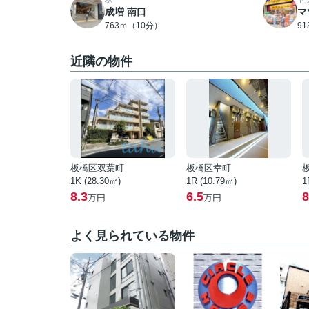
成増 南口
マ
763ｍ（10分）
9
近隣の物件
板橋区双葉町
板橋区幸町
1K (28.30㎡)
1R (10.79㎡)
1
8.3
6.5
8
万円
万円
よく見られている物件