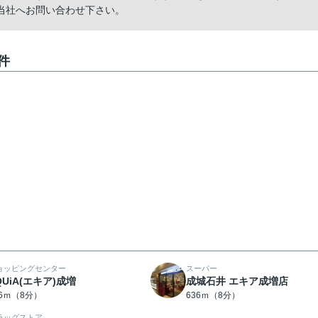
当社へお問い合わせ下さい。
件
ョッピングセンター
スーパー
QUiA(エキア)成増
成城石井 エキア成増店
36ｍ（8分）
636ｍ（8分）
ラッグストア