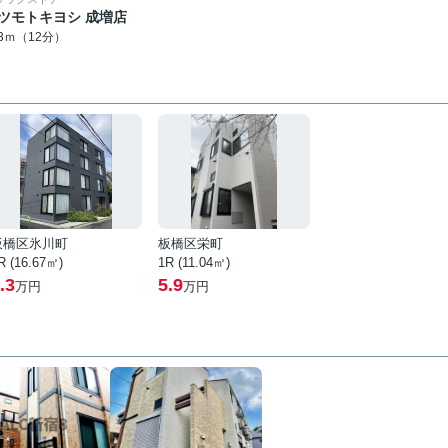
ツモトキヨシ 成増店
13ｍ（12分）
板橋区氷川町
板橋区栄町
R (16.67㎡)
1R (11.04㎡)
.3
5.9
万円
万円