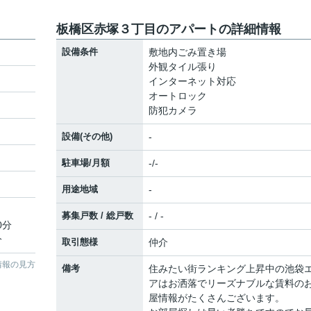
板橋区赤塚３丁目のアパートの詳細情報
設備条件
敷地内ごみ置き場
外観タイル張り
インターネット対応
オートロック
防犯カメラ
設備(その他)
-
駐車場/月額
-/-
用途地域
-
募集戸数 / 総戸数
- / -
0分
分
取引態様
仲介
情報の見方
備考
住みたい街ランキング上昇中の池袋
アはお洒落でリーズナブルな賃料の
屋情報がたくさんございます。