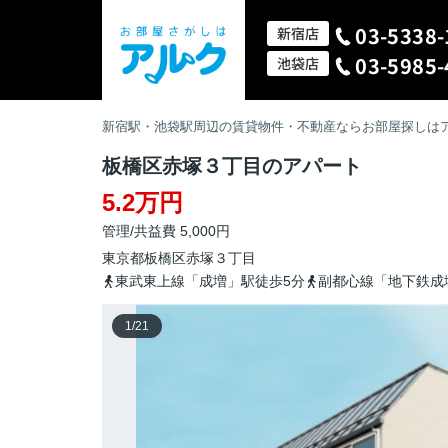
03-5338-
新宿店
03-5985-
池袋店
新宿駅・池袋駅周辺の賃貸物件・不動産ならお部屋探しは
板橋区赤塚３丁目のアパート
5.2万円
管理/共益費 5,000円
東京都
板橋区
赤塚
３丁目
東武東上線「成増」駅徒歩5分
副都心線「地下鉄成
1
/
21