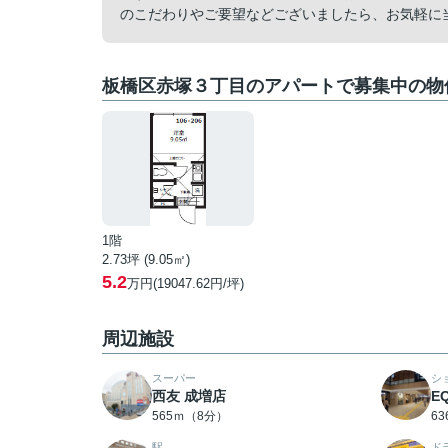
のこだわりやご要望などございましたら、お気軽に
板橋区赤塚３丁目のアパートで募集中の物
1階
2.73坪 (9.05㎡)
5.2
万円(19047.62円/坪)
周辺施設
スーパー
シ
西友 成増店
E
565ｍ（8分）
6
駅
ド