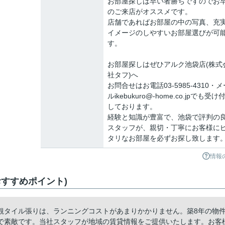
お部屋探しは早い者勝ちですのでお
のご来店がオススメです。
店舗であればお部屋の中の写真、充
イメージのしやすいお部屋選びが可
す。
お部屋探しはぜひアルク池袋店(株式
社タフ)へ
お問合せはお電話03-5985-4310・メ
ルikebukuro@-home.co.jpでも受け
しております。
経験と知識が豊富で、池袋で評判の
スタッフが、親切・丁寧にお客様に
タリなお部屋を必ずお探し致します
情報
すすめポイント)
観タイル張りは、ランニングコストがあまりかかりません。築8年の物
で素敵です。当社スタッフが地域の賃貸情報をご提供いたします。お客