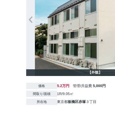
【外観】
5.2万円
管理/共益費
5,000円
価格
1R/9.05㎡
間取り/面積
東京都
板橋区
赤塚
３丁目
所在地