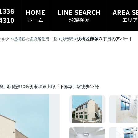
1338
HOME
LINE SEARCH
AREA S
4310
ホーム
沿線検索
エリア
板橋区赤塚３丁目のアパート
アルク
板橋区の賃貸居住用一覧
成増駅
増」駅徒歩10分
東武東上線「下赤塚」駅徒歩17分