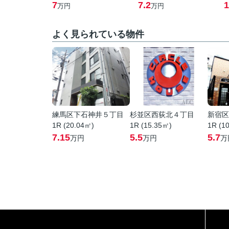
7
7.2
1
万円
万円
よく見られている物件
練馬区下石神井５丁目
杉並区西荻北４丁目
新宿区
1R (20.04㎡)
1R (15.35㎡)
1R (1
7.15
5.5
5.7
万円
万円
万