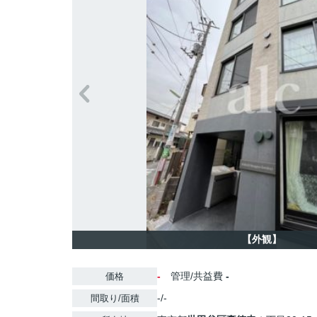
【外観】
-
管理/共益費
-
価格
-/-
間取り/面積