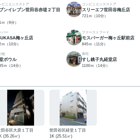
ンビニエンスストア
コンビニエンスストア
ブンイレブン世田谷赤堤２丁目
スリーエフ世田谷梅丘店
721ｍ（10分）
51ｍ（9分）
ーパー
ファーストフード
SUKASA梅ヶ丘店
モスバーガー梅ヶ丘駅前店
82ｍ（10分）
845ｍ（11分）
の他
寿司
堂ボウル
すし銚子丸経堂店
085ｍ（14分）
1100ｍ（14分）
世田谷区大原１丁目
世田谷区経堂１丁目
K (35.26㎡)
1K (25.51㎡)