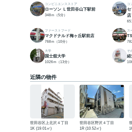
コンビニエンスストア
コ
ローソン Ｌ世田谷山下駅前
セ
348ｍ（5分）
店
6
ファーストフード
ス
マクドナルド梅ヶ丘駅前店
T
768ｍ（10分）
7
大学
そ
国士舘大学
経
1026ｍ（13分）
1
近隣の物件
世田谷区上北沢４丁目
世田谷区野沢４丁目
1K (19.01㎡)
1R (10.52㎡)
1