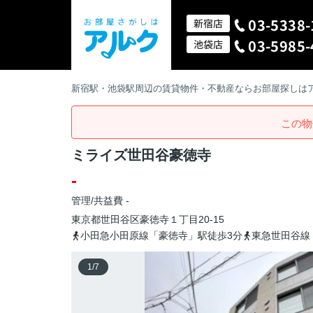
03-5338-
新宿店
03-5985-
池袋店
新宿駅・池袋駅周辺の賃貸物件・不動産ならお部屋探しは
この物
ミライズ世田谷豪徳寺
-
管理/共益費 -
東京都
世田谷区
豪徳寺
１丁目20-15
小田急小田原線「豪徳寺」駅徒歩3分
東急世田谷線
1
/
7