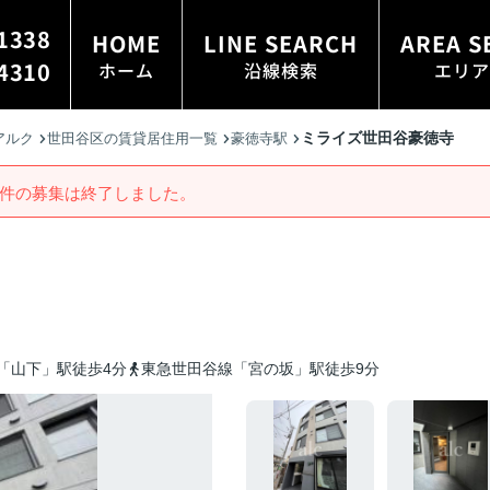
1338
HOME
LINE SEARCH
AREA S
4310
ホーム
沿線検索
エリア
ミライズ世田谷豪徳寺
アルク
世田谷区の賃貸居住用一覧
豪徳寺駅
件の募集は終了しました。
「山下」駅徒歩4分
東急世田谷線「宮の坂」駅徒歩9分