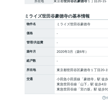
東京都
世田谷区
豪徳寺
１丁目20-15
所在地
ミライズ世田谷豪徳寺の基本情報
物件名
ミライズ世田谷豪徳寺
価格
-
管理/共益費
-
築年月
2020年3月（築6年）
総戸数
-
所在地
東京都
世田谷区
豪徳寺
１丁目20-1
交通
小田急小田原線
「
豪徳寺
」駅 徒歩
東急世田谷線
「
山下
」駅 徒歩4分
東急世田谷線
「
宮の坂
」駅 徒歩9