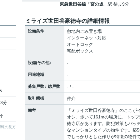
東急世田谷線
「
宮の坂
」駅 徒歩9分
ミライズ世田谷豪徳寺の詳細情報
設備条件
敷地内ごみ置き場
インターネット対応
オートロック
宅配ボックス
設備(その他)
-
用途地域
-
募集戸数 / 総戸数
- / -
5
取引態様
仲介
3分
備考
「ミライズ世田谷豪徳寺」のここが
分
オシ。歩いて161mの場所に、トップ
徳寺店があります。防犯対策もバッ
情報の見方
なマンションタイプの物件です。築5
でしっかりとした作りが特徴の物件