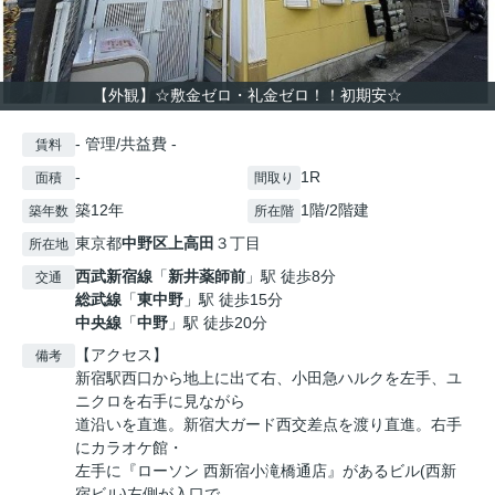
【外観】☆敷金ゼロ・礼金ゼロ！！初期安☆
- 管理/共益費 -
賃料
-
1R
面積
間取り
築12年
1階/2階建
築年数
所在階
東京都
中野区
上高田
３丁目
所在地
西武新宿線
「
新井薬師前
」駅 徒歩8分
交通
総武線
「
東中野
」駅 徒歩15分
中央線
「
中野
」駅 徒歩20分
【アクセス】
備考
新宿駅西口から地上に出て右、小田急ハルクを左手、ユ
ニクロを右手に見ながら
道沿いを直進。新宿大ガード西交差点を渡り直進。右手
にカラオケ館・
左手に『ローソン 西新宿小滝橋通店』があるビル(西新
宿ビル)左側が入口で、