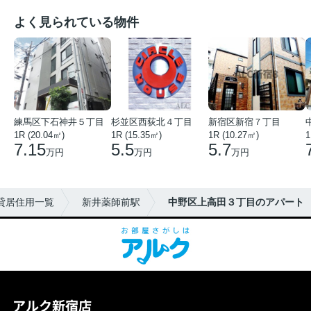
よく見られている物件
練馬区下石神井５丁目
杉並区西荻北４丁目
新宿区新宿７丁目
1R (20.04㎡)
1R (15.35㎡)
1R (10.27㎡)
1
7.15
5.5
5.7
万円
万円
万円
貸居住用一覧
新井薬師前駅
中野区上高田３丁目のアパート
アルク新宿店