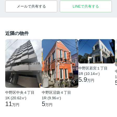
メールで共有する
LINEで共有する
近隣の物件
中野区若宮１丁目
1R (10.14㎡)
1
5.9
万円
中野区中央４丁目
中野区沼袋４丁目
1K (20.62㎡)
1R (9.96㎡)
11
5
万円
万円