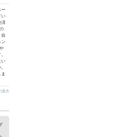
ベー
てい
決済
の
、自
ョン
や
す。
たい
い。
しま
の見方
ザ
当