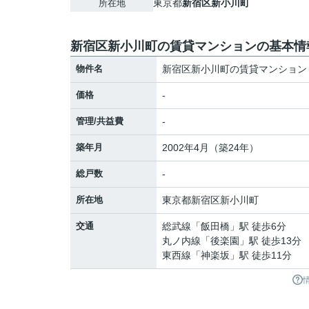
東京都
新宿区
新小川町
所在地
新宿区新小川町の賃貸マンションの基本情
物件名
新宿区新小川町の賃貸マンション
価格
-
管理/共益費
-
築年月
2002年4月（築24年）
総戸数
-
所在地
東京都
新宿区
新小川町
交通
総武線
「
飯田橋
」駅 徒歩6分
丸ノ内線
「
後楽園
」駅 徒歩13分
東西線
「
神楽坂
」駅 徒歩11分