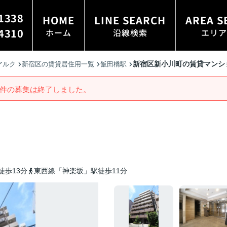
1338
HOME
LINE SEARCH
AREA S
4310
ホーム
沿線検索
エリア
新宿区新小川町の賃貸マンシ
アルク
新宿区の賃貸居住用一覧
飯田橋駅
件の募集は終了しました。
徒歩13分
東西線「神楽坂」駅徒歩11分