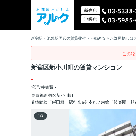
03-5338-
新宿店
03-5985-
池袋店
新宿駅・池袋駅周辺の賃貸物件・不動産ならお部屋探しは
この物
新宿区新小川町の賃貸マンション
-
管理/共益費 -
東京都
新宿区
新小川町
総武線「飯田橋」駅徒歩6分
丸ノ内線「後楽園」駅
1
/
3