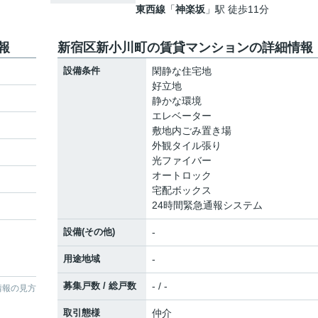
東西線
「
神楽坂
」駅 徒歩11分
報
新宿区新小川町の賃貸マンションの詳細情報
設備条件
閑静な住宅地
好立地
静かな環境
エレベーター
敷地内ごみ置き場
外観タイル張り
光ファイバー
オートロック
宅配ボックス
24時間緊急通報システム
設備(その他)
-
用途地域
-
募集戸数 / 総戸数
- / -
情報の見方
取引態様
仲介