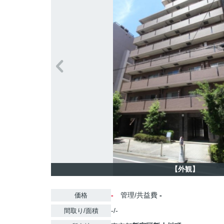
【外観】
-
管理/共益費
-
価格
-/-
間取り/面積