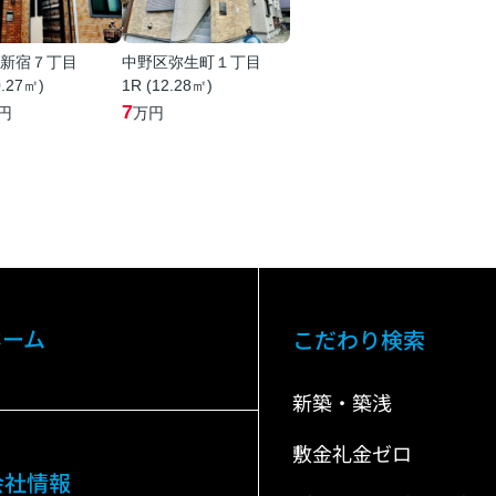
新宿７丁目
中野区弥生町１丁目
0.27㎡)
1R (12.28㎡)
7
円
万円
ホーム
こだわり検索
新築・築浅
敷金礼金ゼロ
会社情報