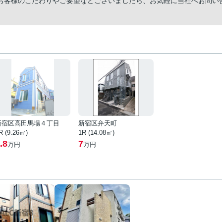
お客様のこだわりやご要望などございましたら、お気軽に当社へお問い
新宿区高田馬場４丁目
新宿区弁天町
R (9.26㎡)
1R (14.08㎡)
.8
7
万円
万円