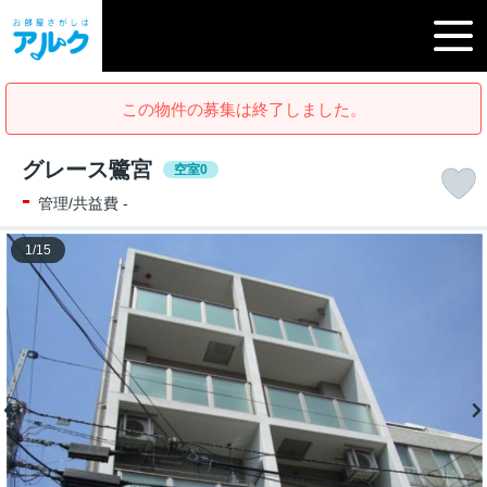
この物件の募集は終了しました。
グレース鷺宮
空室0
-
管理/共益費 -
1
/
15