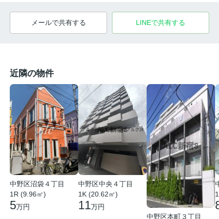
メールで共有する
LINEで共有する
近隣の物件
中野区沼袋４丁目
中野区中央４丁目
1R (9.96㎡)
1K (20.62㎡)
1
5
11
万円
万円
中野区本町３丁目