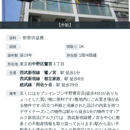
【外観】
- 管理/共益費 -
賃料
-
1K
面積
間取り
築19年
1階/4階建
築年数
所在階
東京都
中野区
鷺宮
３丁目
所在地
西武新宿線
「
鷺ノ宮
」駅 徒歩1分
交通
西武新宿線
「
都立家政
」駅 徒歩8分
総武線
「
阿佐ケ谷
」駅 徒歩29分
近くにはセブンイレブン中野鷺宮店(徒歩4分)がありち
備考
ょっとした買い物に便利です♪敷地内にごみ置き場があ
る物件です♪目立つ外観と洗練された設計の内装を持つ
デザイナーズ♪この物件は駅から徒歩1分の物件です♪ア
ルク新宿店(アルク)では、西武新宿線鷺ノ宮を中心に数
多くの不動産情報を取り扱っております♪駅から近い不
動産をお求めの方は、アルク新宿店(アルク)にお任せく