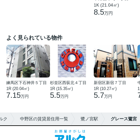
1K (21.04㎡)
8.5
万円
よく見られている物件
練馬区下石神井５丁目
杉並区西荻北４丁目
新宿区新宿７丁目
1R (20.04㎡)
1R (15.35㎡)
1R (10.27㎡)
1
7.15
5.5
5.7
万円
万円
万円
ルク
中野区の賃貸居住用一覧
鷺ノ宮駅
グレース鷺宮