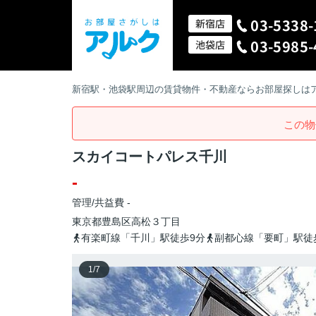
03-5338-
新宿店
03-5985-
池袋店
新宿駅・池袋駅周辺の賃貸物件・不動産ならお部屋探しは
この物
スカイコートパレス千川
-
管理/共益費 -
東京都
豊島区
高松
３丁目
有楽町線「千川」駅徒歩9分
副都心線「要町」駅徒
1
/
7