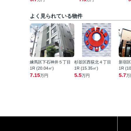
よく見られている物件
練馬区下石神井５丁目
杉並区西荻北４丁目
新宿区
1R (20.04㎡)
1R (15.35㎡)
1R (1
7.15
5.5
5.7
万円
万円
万