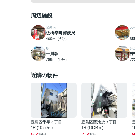
周辺施設
郵便局
ス
板橋幸町郵便局
コ
469ｍ（6分）
6
駅
弁
千川駅
株
709ｍ（9分）
7
近隣の物件
豊島区千早３丁目
豊島区西池袋３丁目
1R (10.50㎡)
1R (16.34㎡)
1
5.7
7.3
9
万円
万円