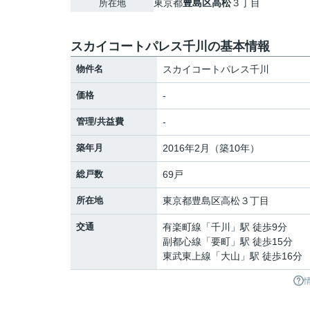
東京都
豊島区
高松
３丁目
所在地
スカイコートパレス千川の基本情報
物件名
スカイコートパレス千川
価格
-
管理/共益費
-
築年月
2016年2月（築10年）
総戸数
69戸
所在地
東京都
豊島区
高松
３丁目
交通
有楽町線
「
千川
」駅 徒歩9分
副都心線
「
要町
」駅 徒歩15分
東武東上線
「
大山
」駅 徒歩16分