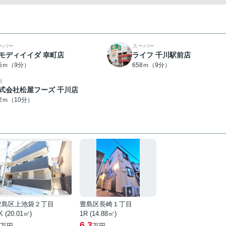
ーパー
スーパー
モディイイダ 幸町店
ライフ 千川駅前店
55ｍ（9分）
658ｍ（9分）
当
式会社松屋フーズ 千川店
22ｍ（10分）
豊島区上池袋２丁目
豊島区長崎１丁目
K (20.01㎡)
1R (14.88㎡)
6.3
万円
万円