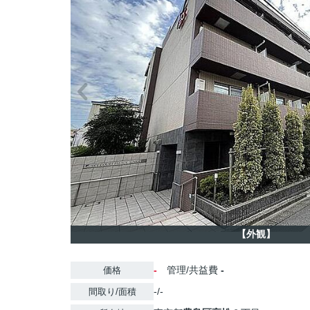
【外観】
-
管理/共益費
-
価格
-/-
間取り/面積