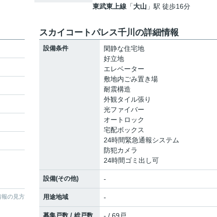
東武東上線
「
大山
」駅 徒歩16分
スカイコートパレス千川の詳細情報
設備条件
閑静な住宅地
好立地
エレベーター
敷地内ごみ置き場
耐震構造
外観タイル張り
光ファイバー
オートロック
宅配ボックス
24時間緊急通報システム
防犯カメラ
24時間ゴミ出し可
設備(その他)
-
情報の見方
用途地域
-
募集戸数 / 総戸数
- / 69戸