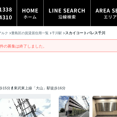
1338
HOME
LINE SEARCH
AREA S
4310
ホーム
沿線検索
エリア
スカイコートパレス千川
アルク
豊島区の賃貸居住用一覧
千川駅
件の募集は終了しました。
歩15分
東武東上線「大山」駅徒歩16分