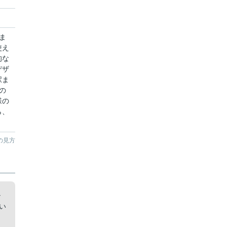
ま
使え
的な
デザ
駅ま
の
様の
ら、
。
の見方
シ
い