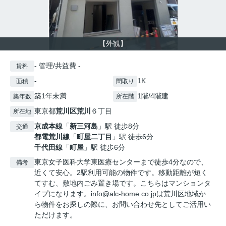
【外観】
- 管理/共益費 -
賃料
-
1K
面積
間取り
築1年未満
1階/4階建
築年数
所在階
東京都
荒川区
荒川
６丁目
所在地
京成本線
「
新三河島
」駅 徒歩8分
交通
都電荒川線
「
町屋二丁目
」駅 徒歩6分
千代田線
「
町屋
」駅 徒歩6分
東京女子医科大学東医療センターまで徒歩4分なので、
備考
近くて安心。2駅利用可能の物件です。移動距離が短く
てすむ、敷地内ごみ置き場です。こちらはマンションタ
イプになります。info@alc-home.co.jpは荒川区地域か
ら物件をお探しの際に、お問い合わせ先としてご活用い
ただけます。