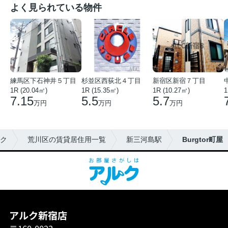
よく見られている物件
練馬区下石神井５丁目
杉並区西荻北４丁目
新宿区新宿７丁目
1R (20.04㎡)
1R (15.35㎡)
1R (10.27㎡)
1
7.15
5.5
5.7
万円
万円
万円
ク
荒川区の賃貸居住用一覧
新三河島駅
Burgtor町屋
アルク新宿店