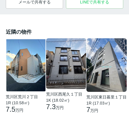
メールで共有する
LINEで共有する
近隣の物件
荒川区西尾久１丁目
荒川区荒川２丁目
荒川区東日暮里１丁目
1K (18.02㎡)
1R (10.58㎡)
1R (17.03㎡)
7.3
7.5
万円
7
万円
万円