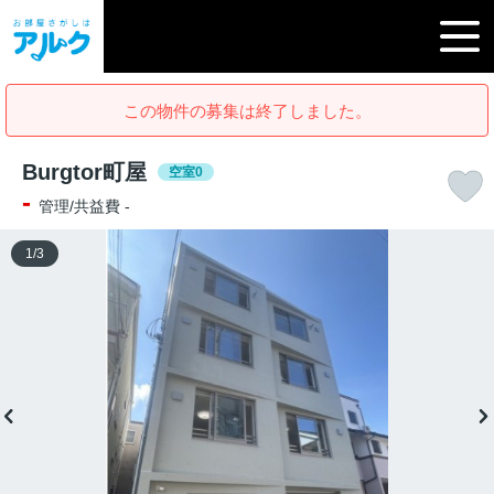
この物件の募集は終了しました。
Burgtor町屋
空室0
-
管理/共益費 -
1
/
3