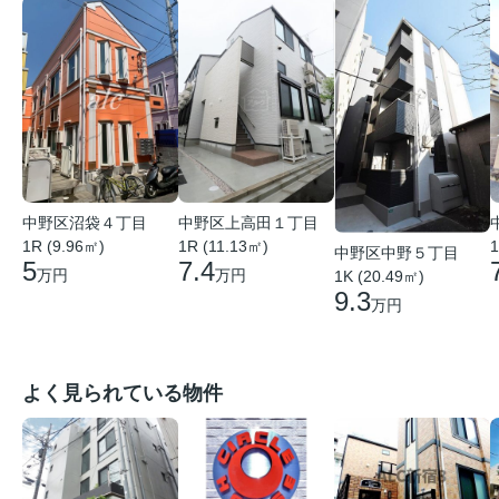
中野区沼袋４丁目
中野区上高田１丁目
1R (9.96㎡)
1R (11.13㎡)
1
中野区中野５丁目
5
7.4
万円
万円
1K (20.49㎡)
9.3
万円
よく見られている物件