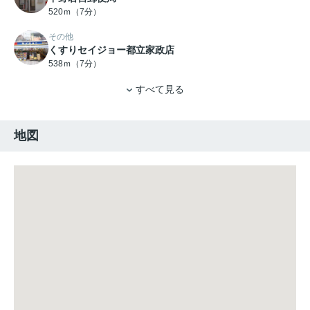
520ｍ（7分）
その他
くすりセイジョー都立家政店
538ｍ（7分）
すべて見る
地図