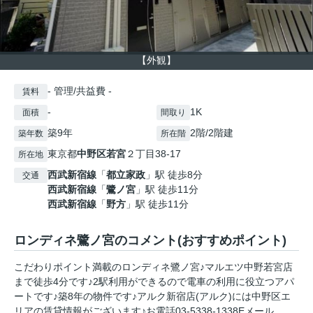
【外観】
- 管理/共益費 -
賃料
-
1K
面積
間取り
築9年
2階/2階建
築年数
所在階
東京都
中野区
若宮
２丁目38-17
所在地
西武新宿線
「
都立家政
」駅 徒歩8分
交通
西武新宿線
「
鷺ノ宮
」駅 徒歩11分
西武新宿線
「
野方
」駅 徒歩11分
ロンディネ鷺ノ宮のコメント(おすすめポイント)
こだわりポイント満載のロンディネ鷺ノ宮♪マルエツ中野若宮店
まで徒歩4分です♪2駅利用ができるので電車の利用に役立つアパ
ートです♪築8年の物件です♪アルク新宿店(アルク)には中野区エ
リアの賃貸情報がございます♪お電話03-5338-1338Eメール