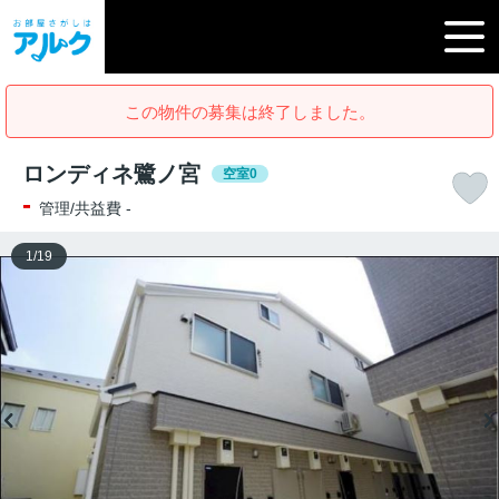
この物件の募集は終了しました。
ロンディネ鷺ノ宮
空室0
-
管理/共益費 -
1
/
19