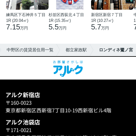
練馬区下石神井５丁目
杉並区西荻北４丁目
新宿区新宿７丁目
1R (20.04㎡)
1R (15.35㎡)
1R (10.27㎡)
1
7.15
5.5
5.7
万円
万円
万円
中野区の賃貸居住用一覧
都立家政駅
ロンディネ鷺ノ宮
アルク新宿店
〒160-0023
東京都新宿区西新宿7丁目10-19西新宿ビル4階
アルク池袋店
〒171-0021