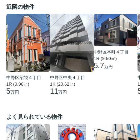
近隣の物件
中野区本町４丁目
1R (9.50㎡)
5.7
万円
中野区沼袋４丁目
中野区中央４丁目
1R (9.96㎡)
1K (20.62㎡)
1
5
11
万円
万円
よく見られている物件