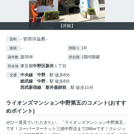
【外観】
- 管理/共益費 -
賃料
-
1R
面積
間取り
築35年
1階/5階建
築年数
所在階
東京都
中野区
新井
１丁目
所在地
中央線
「
中野
」駅 徒歩8分
交通
総武線
「
中野
」駅 徒歩8分
西武新宿線
「
新井薬師前
」駅 徒歩11分
ライオンズマンション中野第五のコメント(おすす
めポイント)
ぜひ一度見ていただきたい、「ライオンズマンション中野第五」
です！スーパーマーケット三徳中野店まで286mです！クレジッ