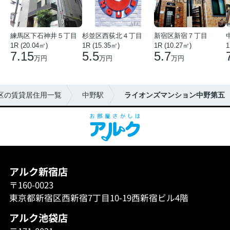
練馬区下石神井５丁目
杉並区西荻北４丁目
新宿区新宿７丁目
1R (20.04㎡)
1R (15.35㎡)
1R (10.27㎡)
1
7.15
5.5
5.7
万円
万円
万円
区の賃貸居住用一覧
中野駅
ライオンズマンション中野第五
アルク新宿店
〒160-0023
東京都新宿区西新宿7丁目10-19西新宿ビル4階
アルク池袋店