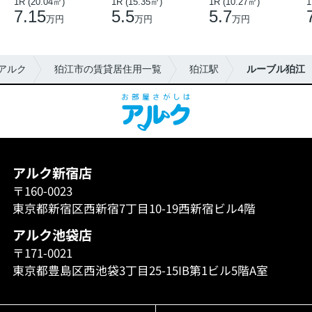
1R (20.04㎡)
1R (15.35㎡)
1R (10.27㎡)
1
7.15
5.5
5.7
万円
万円
万円
アルク
狛江市の賃貸居住用一覧
狛江駅
ルーブル狛江
アルク新宿店
〒160-0023
東京都新宿区西新宿7丁目10-19西新宿ビル4階
アルク池袋店
〒171-0021
東京都豊島区西池袋3丁目25-15IB第1ビル5階A室