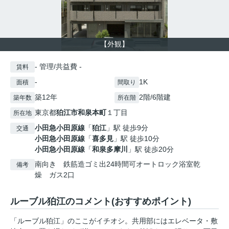
【外観】
- 管理/共益費 -
賃料
-
1K
面積
間取り
築12年
2階/6階建
築年数
所在階
東京都
狛江市
和泉本町
１丁目
所在地
小田急小田原線
「
狛江
」駅 徒歩9分
交通
小田急小田原線
「
喜多見
」駅 徒歩10分
小田急小田原線
「
和泉多摩川
」駅 徒歩20分
南向き 鉄筋造ゴミ出24時間可オートロック浴室乾
備考
燥 ガス2口
ルーブル狛江のコメント(おすすめポイント)
「ルーブル狛江」のここがイチオシ。共用部にはエレベータ・敷