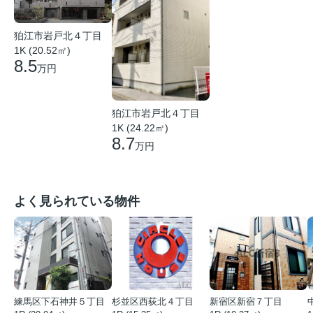
狛江市岩戸北４丁目
1K (20.52㎡)
8.5
万円
狛江市岩戸北４丁目
1K (24.22㎡)
8.7
万円
よく見られている物件
練馬区下石神井５丁目
杉並区西荻北４丁目
新宿区新宿７丁目