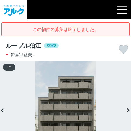
この物件の募集は終了しました。
ルーブル狛江
空室0
-
管理/共益費 -
1
/
4