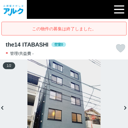
この物件の募集は終了しました。
the14 ITABASHI
空室0
-
管理/共益費 -
1
/
2