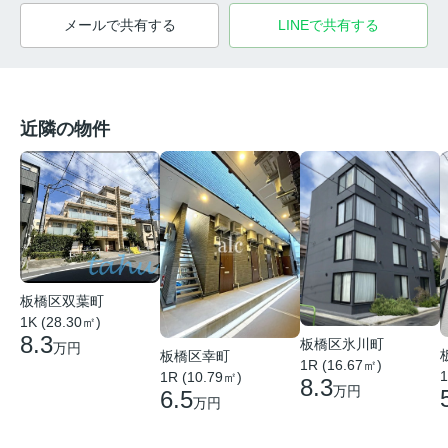
メールで共有する
LINEで共有する
近隣の物件
板橋区双葉町
1K (28.30㎡)
8.3
板橋区氷川町
万円
板橋区幸町
1R (16.67㎡)
1
1R (10.79㎡)
8.3
万円
6.5
万円