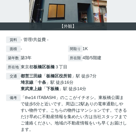
【外観】
- 管理/共益費 -
賃料
-
1K
面積
間取り
築3年
4階/5階建
築年数
所在階
東京都
板橋区
板橋
３丁目
所在地
都営三田線
「
板橋区役所前
」駅 徒歩7分
交通
埼京線
「
十条
」駅 徒歩16分
東武東上線
「
下板橋
」駅 徒歩14分
「the14 ITABASHI」のここがイチオシ。東板橋公園ま
備考
で徒歩5分と近いです。周辺に2駅ありの電車通勤しや
すい物件です。こちらの物件はマンションです。できる
だけ早めに不動産情報を集めたい方は当社スタッフまで
ご連絡ください。地域の不動産情報をいち早くお届けし
ます。