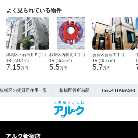
よく見られている物件
練馬区下石神井５丁目
杉並区西荻北４丁目
新宿区新宿７丁目
1R (20.04㎡)
1R (15.35㎡)
1R (10.27㎡)
1
7.15
5.5
5.7
万円
万円
万円
板橋区の賃貸居住用一覧
板橋区役所前駅
the14 ITABASHI
アルク新宿店