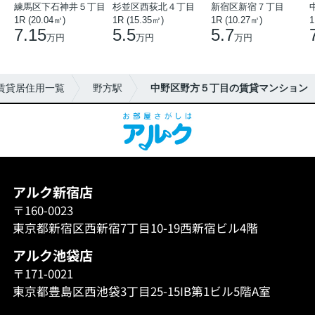
練馬区下石神井５丁目
杉並区西荻北４丁目
新宿区新宿７丁目
1R (20.04㎡)
1R (15.35㎡)
1R (10.27㎡)
1
7.15
5.5
5.7
万円
万円
万円
賃貸居住用一覧
野方駅
中野区野方５丁目の賃貸マンション
アルク新宿店
〒160-0023
東京都新宿区西新宿7丁目10-19西新宿ビル4階
アルク池袋店
〒171-0021
東京都豊島区西池袋3丁目25-15IB第1ビル5階A室