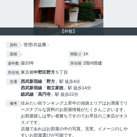
【外観】
- 管理/共益費 -
賃料
-
1K
面積
間取り
築20年
2階/6階建
築年数
所在階
東京都
中野区
野方
５丁目
所在地
西武新宿線
「
野方
」駅 徒歩4分
交通
西武新宿線
「
都立家政
」駅 徒歩14分
総武線
「
高円寺
」駅 徒歩22分
住みたい街ランキング上昇中の池袋エリアはお洒落でリ
備考
ーズナブルな賃料のお部屋情報がたくさんございます。
お部屋探しは早い者勝ちですのでお早目のご来店がオス
スメです。
店舗であればお部屋の中の写真、充実。イメージのしや
すいお部屋選びが可能です。