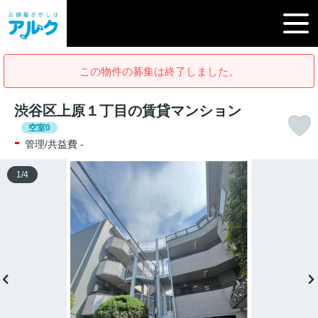
この物件の募集は終了しました。
渋谷区上原１丁目の賃貸マンション
空室0
-
管理/共益費 -
1
/
4