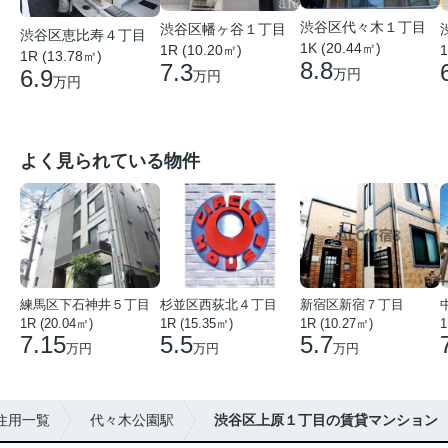
渋谷区代々木１丁目
渋谷区幡ヶ谷１丁目
渋谷区恵比寿４丁目
1K (20.44㎡)
1R (10.20㎡)
1
1R (13.78㎡)
8.8
7.3
6.9
万円
万円
万円
よく見られている物件
練馬区下石神井５丁目
杉並区西荻北４丁目
新宿区新宿７丁目
1R (20.04㎡)
1R (15.35㎡)
1R (10.27㎡)
1
7.15
5.5
5.7
万円
万円
万円
住用一覧
代々木公園駅
渋谷区上原１丁目の賃貸マンション