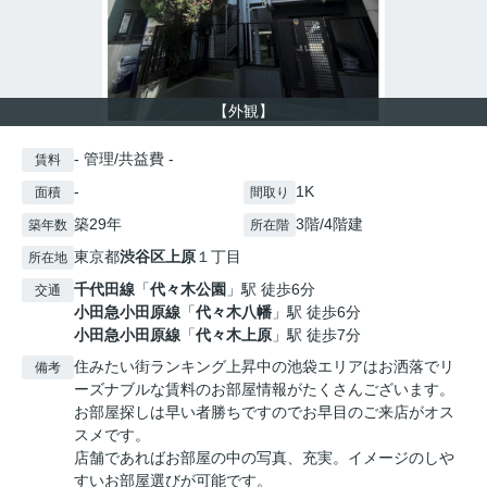
【外観】
- 管理/共益費 -
賃料
-
1K
面積
間取り
築29年
3階/4階建
築年数
所在階
東京都
渋谷区
上原
１丁目
所在地
千代田線
「
代々木公園
」駅 徒歩6分
交通
小田急小田原線
「
代々木八幡
」駅 徒歩6分
小田急小田原線
「
代々木上原
」駅 徒歩7分
住みたい街ランキング上昇中の池袋エリアはお洒落でリ
備考
ーズナブルな賃料のお部屋情報がたくさんございます。
お部屋探しは早い者勝ちですのでお早目のご来店がオス
スメです。
店舗であればお部屋の中の写真、充実。イメージのしや
すいお部屋選びが可能です。