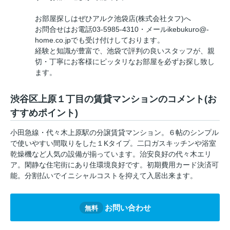
お部屋探しはぜひアルク池袋店(株式会社タフ)へ
お問合せはお電話03-5985-4310・メールikebukuro@-
home.co.jpでも受け付けしております。
経験と知識が豊富で、池袋で評判の良いスタッフが、親
切・丁寧にお客様にピッタリなお部屋を必ずお探し致し
ます。
渋谷区上原１丁目の賃貸マンションのコメント(お
すすめポイント)
小田急線・代々木上原駅の分譲賃貸マンション。６帖のシンプル
で使いやすい間取りをした１Kタイプ。二口ガスキッチンや浴室
乾燥機など人気の設備が揃っています。治安良好の代々木エリ
ア。閑静な住宅街にあり住環境良好です。初期費用カード決済可
能。分割払いでイニシャルコストを抑えて入居出来ます。
お問い合わせ
無料