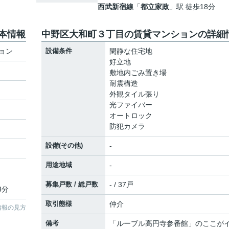
西武新宿線
「
都立家政
」駅 徒歩18分
本情報
中野区大和町３丁目の賃貸マンションの詳細
ョン
設備条件
閑静な住宅地
好立地
敷地内ごみ置き場
耐震構造
外観タイル張り
光ファイバー
オートロック
防犯カメラ
設備(その他)
-
用途地域
-
募集戸数 / 総戸数
- / 37戸
8分
取引態様
仲介
情報の見方
備考
「ルーブル高円寺参番館」のここが