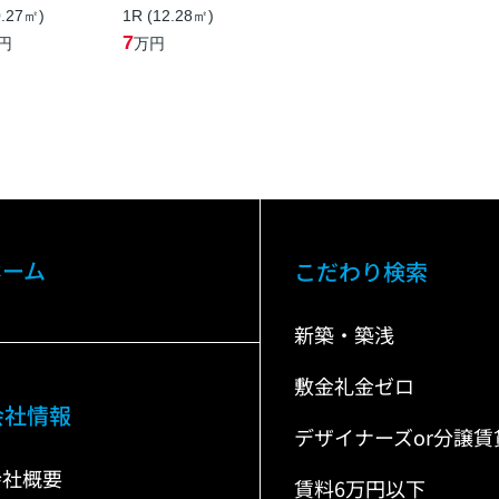
0.27㎡)
1R (12.28㎡)
7
円
万円
ホーム
こだわり検索
新築・築浅
敷金礼金ゼロ
会社情報
デザイナーズor分譲賃
会社概要
賃料6万円以下