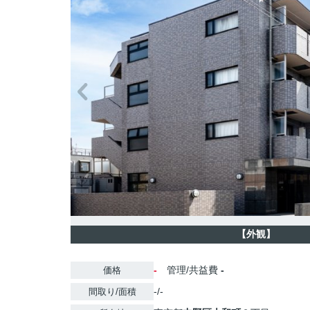
【外観】
-
管理/共益費
-
価格
-/-
間取り/面積