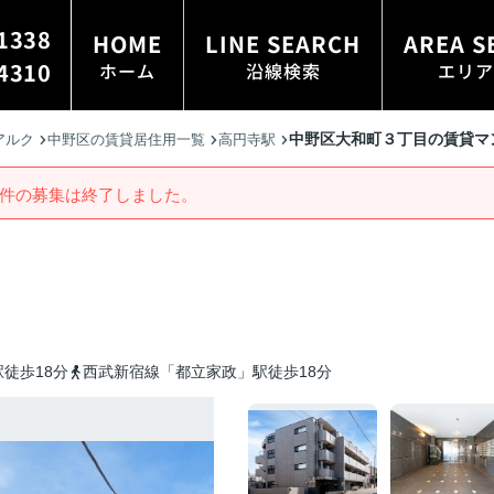
1338
HOME
LINE SEARCH
AREA S
4310
ホーム
沿線検索
エリア
中野区大和町３丁目の賃貸マ
アルク
中野区の賃貸居住用一覧
高円寺駅
件の募集は終了しました。
徒歩18分
西武新宿線「都立家政」駅徒歩18分