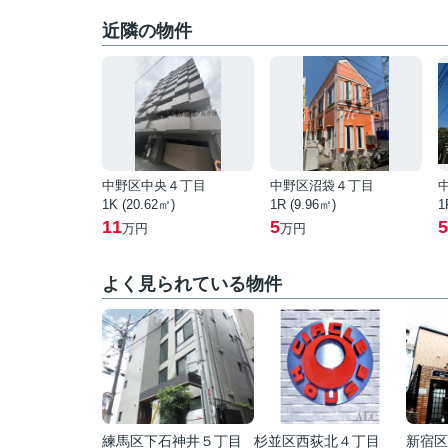
近隣の物件
中野区中央４丁目
中野区沼袋４丁目
1K (20.62㎡)
1R (9.96㎡)
1
11
5
5
万円
万円
よく見られている物件
練馬区下石神井５丁目
杉並区西荻北４丁目
新宿区