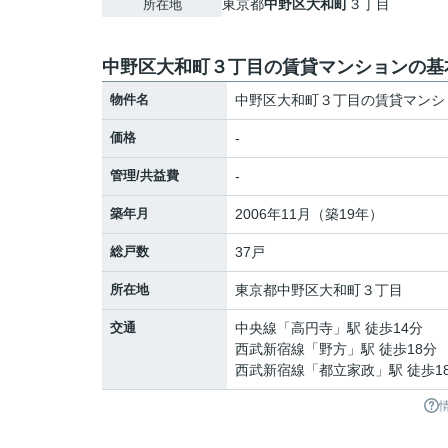
東京都
中野区
大和町
３丁目
所在地
中野区大和町３丁目の賃貸マンションの基
物件名
中野区大和町３丁目の賃貸マンシ
価格
-
管理/共益費
-
築年月
2006年11月（築19年）
総戸数
37戸
所在地
東京都
中野区
大和町
３丁目
交通
中央線
「
高円寺
」駅 徒歩14分
西武新宿線
「
野方
」駅 徒歩18分
西武新宿線
「
都立家政
」駅 徒歩1