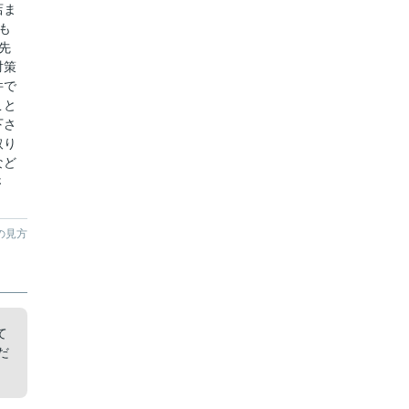
店ま
も
先
対策
件で
こと
下さ
取り
など
さ
の見方
て
だ