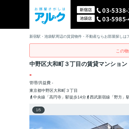
03-5338-
新宿店
03-5985-
池袋店
新宿駅・池袋駅周辺の賃貸物件・不動産ならお部屋探しは
この物
中野区大和町３丁目の賃貸マンション
-
管理/共益費 -
東京都
中野区
大和町
３丁目
中央線「高円寺」駅徒歩14分
西武新宿線「野方」駅
1
/
5