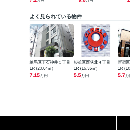
7.2
9.8
1
万円
万円
よく見られている物件
練馬区下石神井５丁目
杉並区西荻北４丁目
新宿区
1R (20.04㎡)
1R (15.35㎡)
1R (1
7.15
5.5
5.7
万円
万円
万