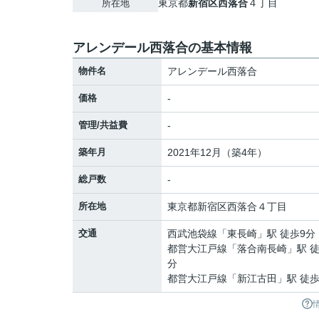
東京都
新宿区
西落合
４丁目
所在地
アレンデール西落合の基本情報
物件名
アレンデール西落合
価格
-
管理/共益費
-
築年月
2021年12月（築4年）
総戸数
-
所在地
東京都
新宿区
西落合
４丁目
交通
西武池袋線
「
東長崎
」駅 徒歩9分
都営大江戸線
「
落合南長崎
」駅 徒
分
都営大江戸線
「
新江古田
」駅 徒歩