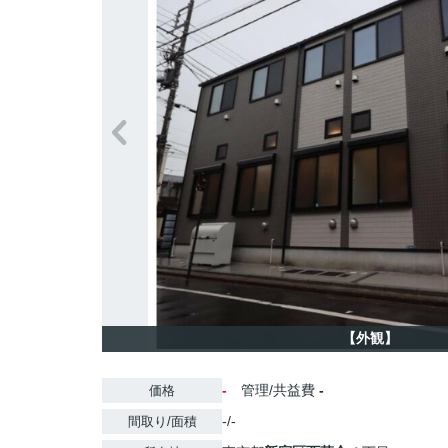
【外観】
-
管理/共益費
-
価格
-/-
間取り/面積