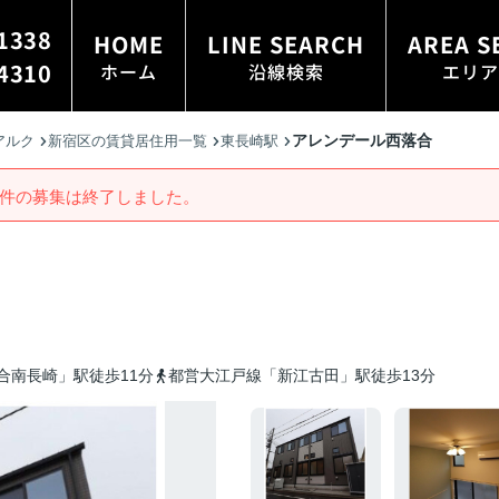
1338
HOME
LINE SEARCH
AREA S
4310
ホーム
沿線検索
エリア
アレンデール西落合
アルク
新宿区の賃貸居住用一覧
東長崎駅
件の募集は終了しました。
合南長崎」駅徒歩11分
都営大江戸線「新江古田」駅徒歩13分