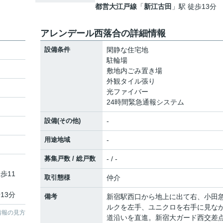
都営大江戸線
「
新江古田
」駅 徒歩13分
アレンデール西落合の詳細情報
設備条件
閑静な住宅地
駐輪場
敷地内ごみ置き場
外観タイル張り
光ファイバー
24時間緊急通報システム
設備(その他)
-
用途地域
-
募集戸数 / 総戸数
- / -
歩11
取引態様
仲介
13分
備考
新宿駅西口から地上に出て右、小田
ルクを左手、ユニクロを右手に見な
情報の見方
道沿いを直進。新宿大ガード西交差