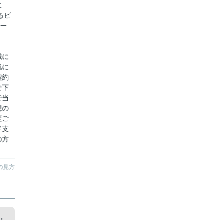
に
るビ
ベー
誠に
気に
契約
せ下
で当
想の
度ご
ド支
の方
の見方