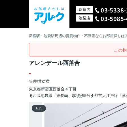
03-5338-
新宿店
03-5985-
池袋店
新宿駅・池袋駅周辺の賃貸物件・不動産ならお部屋探しは
この物
アレンデール西落合
-
管理/共益費 -
東京都
新宿区
西落合
４丁目
西武池袋線「東長崎」駅徒歩9分
都営大江戸線「落
1
/
15