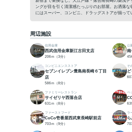
新宿まで乗換なし。大江戸線・落合南長崎の築浅デ
ングが目を引く清潔感たっぷりのお部屋。お洒落な
にはスーパー、コンビニ、ドラッグストアが揃って
周辺施設
信用金庫
公
西武信用金庫新江古田支店
南
206ｍ（3分）
4
コンビニエンスストア
そ
セブンイレブン豊島南長崎６丁目
ど
店
6
586ｍ（8分）
ファミリーレストラン
ペ
サイゼリヤ西落合店
C
631ｍ（8分）
6
ファーストフード
ラ
CoCo壱番屋西武東長崎駅前店
ら
703ｍ（9分）
7