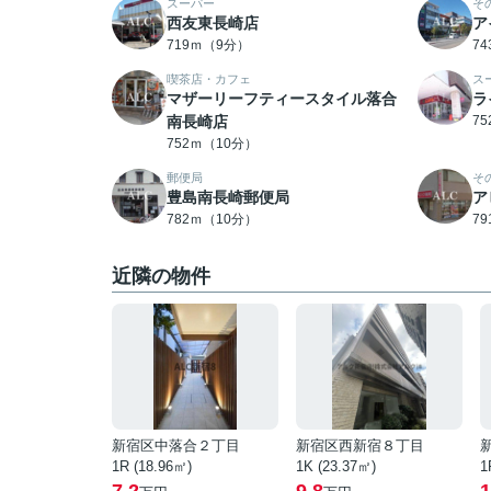
スーパー
そ
西友東長崎店
ア
719ｍ（9分）
7
喫茶店・カフェ
ス
マザーリーフティースタイル落合
ラ
南長崎店
7
752ｍ（10分）
郵便局
そ
豊島南長崎郵便局
ア
782ｍ（10分）
7
近隣の物件
新宿区中落合２丁目
新宿区西新宿８丁目
1R (18.96㎡)
1K (23.37㎡)
1