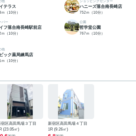
の他
ショッピングセンター
イテラス
ハニーズ落合南長崎店
43ｍ（10分）
752ｍ（10分）
ーパー
公園
イフ落合南長崎駅前店
哲学堂公園
52ｍ（10分）
767ｍ（10分）
の他
ビック薬局練馬店
91ｍ（10分）
新宿区高田馬場３丁目
新宿区高田馬場４丁目
R (23.05㎡)
1R (9.26㎡)