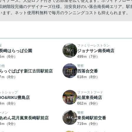
ザイナーズ。大型ロフト付きでお部屋を広く使えます。ホワイトフロー
収納階段完備のデザイナーズ仕様。治安良好のい落合南長崎エリア。駅
います。ネット使用料無料で毎月のランニングコストも抑えられます。
園
ファミリーレストラン
長崎はらっぱ公園
ジョナサン南長崎店
56ｍ（6分）
499ｍ（7分）
の他
警察
らっぐぱぱす新江古田駅前店
西落合交番
07ｍ（8分）
618ｍ（8分）
ットショップ
ファーストフード
OO&RIKU豊島店
松屋東長崎店
39ｍ（8分）
662ｍ（9分）
ーメン
警察
あめん花月嵐東長崎駅前店
東長崎駅前交番
03ｍ（9分）
719ｍ（9分）