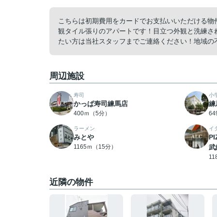
こちらは初期費用をカードでお支払いいただける物件
観タイル張りのアパートです！目立つ外観と洗練さ
たい方は当社スタッフまでご連絡ください！地域の不
周辺施設
寿司
小
かっぱ寿司練馬店
練
400ｍ（5分）
6
ラーメン
イ
みとや
P
1165ｍ（15分）
武
1
近隣の物件