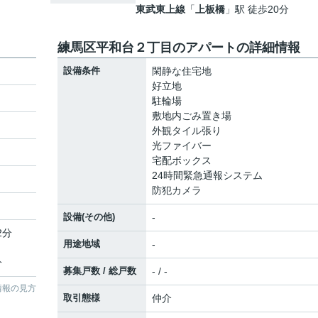
東武東上線
「
上板橋
」駅 徒歩20分
練馬区平和台２丁目のアパートの詳細情報
設備条件
閑静な住宅地
好立地
駐輪場
敷地内ごみ置き場
外観タイル張り
光ファイバー
宅配ボックス
24時間緊急通報システム
防犯カメラ
設備(その他)
-
2分
用途地域
-
分
募集戸数 / 総戸数
- / -
情報の見方
取引態様
仲介