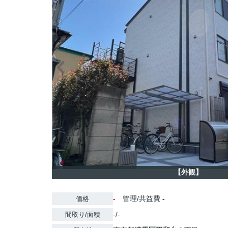
【外観】
-
管理/共益費
-
価格
-/-
間取り/面積