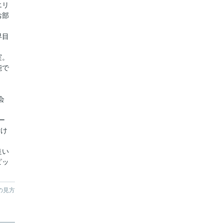
エリ
お部
早目
実。
能で
会
ー
付け
良い
ピッ
。
の見方