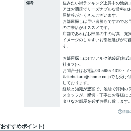
備考
住みたい街ランキング上昇中の池袋
アはお洒落でリーズナブルな賃料の
屋情報がたくさんございます。
お部屋探しは早い者勝ちですのでお
のご来店がオススメです。
店舗であればお部屋の中の写真、充
イメージのしやすいお部屋選びが可
す。
お部屋探しはぜひアルク池袋店(株式
社タフ)へ
お問合せはお電話03-5985-4310・メ
ルikebukuro@-home.co.jpでも受け
しております。
経験と知識が豊富で、池袋で評判の
スタッフが、親切・丁寧にお客様に
タリなお部屋を必ずお探し致します
情報
おすすめポイント)