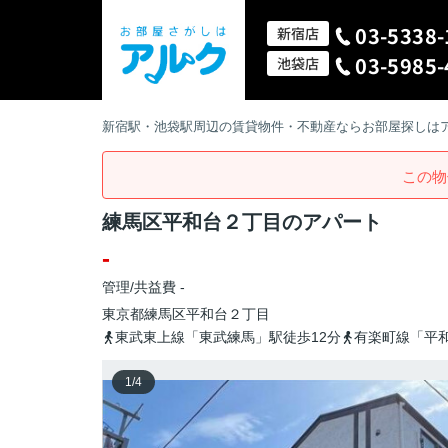
03-5338-
新宿店
03-5985-
池袋店
新宿駅・池袋駅周辺の賃貸物件・不動産ならお部屋探しは
この物
練馬区平和台２丁目のアパート
-
管理/共益費 -
東京都
練馬区
平和台
２丁目
東武東上線「東武練馬」駅徒歩12分
有楽町線「平和
1
/
4