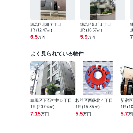
練馬区北町７丁目
練馬区旭丘１丁目
1R (12.47㎡)
1R (16.57㎡)
1
6.5
5.9
7
万円
万円
よく見られている物件
練馬区下石神井５丁目
杉並区西荻北４丁目
新宿区
1R (20.04㎡)
1R (15.35㎡)
1R (1
7.15
5.5
5.7
万円
万円
万