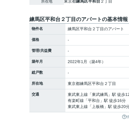
東京都
練馬区
平和台
２丁目
所在地
練馬区平和台２丁目のアパートの基本情報
物件名
練馬区平和台２丁目のアパート
価格
-
管理/共益費
-
築年月
2022年1月（築4年）
総戸数
-
所在地
東京都
練馬区
平和台
２丁目
交通
東武東上線
「
東武練馬
」駅 徒歩1
有楽町線
「
平和台
」駅 徒歩16分
東武東上線
「
上板橋
」駅 徒歩20