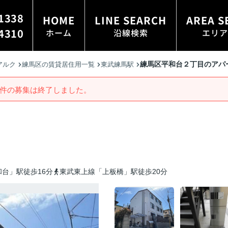
1338
HOME
LINE SEARCH
AREA S
4310
ホーム
沿線検索
エリア
練馬区平和台２丁目のアパ
アルク
練馬区の賃貸居住用一覧
東武練馬駅
件の募集は終了しました。
台」駅徒歩16分
東武東上線「上板橋」駅徒歩20分