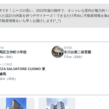
です！ニーズの高い、2022年築の物件で、オシャレな室内が魅力的！
れた設計の内装を持つデザイナーズ！できるだけ早めに不動産情報を集
動産情報をいち早くお届けします(^_^)
学校
保育園
馬区立仲町小学校
氷川台第二保育園
49ｍ（9分）
771ｍ（10分）
タリア料理
IZZA SALVATORE CUOMO 東
練馬
182ｍ（15分）