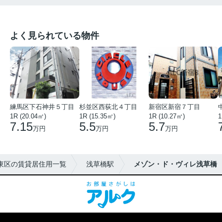
よく見られている物件
練馬区下石神井５丁目
杉並区西荻北４丁目
新宿区新宿７丁目
1R (20.04㎡)
1R (15.35㎡)
1R (10.27㎡)
1
7.15
5.5
5.7
万円
万円
万円
東区の賃貸居住用一覧
浅草橋駅
メゾン・ド・ヴィレ浅草橋