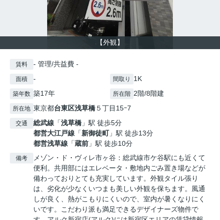
【外観】
- 管理/共益費 -
賃料
-
1K
面積
間取り
築17年
2階/8階建
築年数
所在階
東京都
台東区
浅草橋
５丁目15ｰ7
所在地
総武線
「
浅草橋
」駅 徒歩5分
交通
都営大江戸線
「
新御徒町
」駅 徒歩13分
都営浅草線
「
蔵前
」駅 徒歩10分
メゾン・ド・ヴィレ市ヶ谷：総武線市ケ谷駅にも近くて
備考
便利。共用部にはエレベータ・敷地内ごみ置き場などが
備わっておりとても充実しています。外観タイル張り
は、劣化が少なくいつまも美しい外観を保ちます。風通
しが良く、熱がこもりにくいので、室内が暑くなりにく
いです。こだわり派も満足できるデザイナーズ物件で
す。アルク新宿店(アルク)には新宿区エリアの賃貸情報