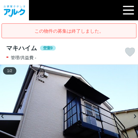
この物件の募集は終了しました。
マキハイム
空室0
-
管理/共益費 -
1
/
2