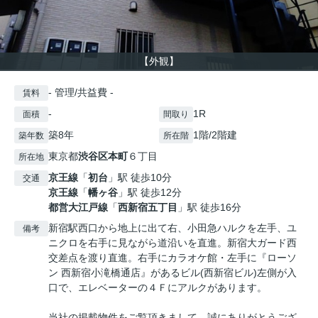
【外観】
- 管理/共益費 -
賃料
-
1R
面積
間取り
築8年
1階/2階建
築年数
所在階
東京都
渋谷区
本町
６丁目
所在地
京王線
「
初台
」駅 徒歩10分
交通
京王線
「
幡ヶ谷
」駅 徒歩12分
都営大江戸線
「
西新宿五丁目
」駅 徒歩16分
新宿駅西口から地上に出て右、小田急ハルクを左手、ユ
備考
ニクロを右手に見ながら道沿いを直進。新宿大ガード西
交差点を渡り直進。右手にカラオケ館・左手に『ローソ
ン 西新宿小滝橋通店』があるビル(西新宿ビル)左側が入
口で、エレベーターの４Ｆにアルクがあります。
当社の掲載物件をご覧頂きまして、誠にありがとうござ