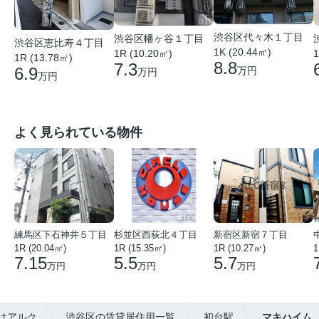
渋谷区代々木１丁目
渋谷区幡ヶ谷１丁目
渋谷区恵比寿４丁目
1K (20.44㎡)
1R (10.20㎡)
1
1R (13.78㎡)
8.8
7.3
6.9
万円
万円
万円
よく見られている物件
練馬区下石神井５丁目
杉並区西荻北４丁目
新宿区新宿７丁目
1R (20.04㎡)
1R (15.35㎡)
1R (10.27㎡)
1
7.15
5.5
5.7
万円
万円
万円
はアルク
渋谷区の賃貸居住用一覧
初台駅
マキハイム