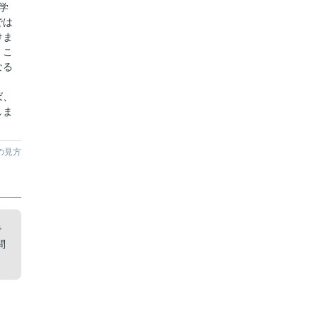
学
では
けま
。こ
なる
ば、
しま
の見方
で
問