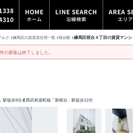
1338
HOME
LINE SEARCH
AREA S
4310
ホーム
沿線検索
エリア
練馬区桜台４丁目の賃貸マンシ
アルク
練馬区の賃貸居住用一覧
桜台駅
件の募集は終了しました。
」駅徒歩9分
西武有楽町線「新桜台」駅徒歩12分