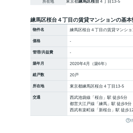
東京都
練馬区
桜台
４丁目13-5
所在地
練馬区桜台４丁目の賃貸マンションの基本
物件名
練馬区桜台４丁目の賃貸マンショ
価格
-
管理/共益費
-
築年月
2020年4月（築6年）
総戸数
20戸
所在地
東京都
練馬区
桜台
４丁目13-5
交通
西武池袋線
「
桜台
」駅 徒歩5分
都営大江戸線
「
練馬
」駅 徒歩9分
西武有楽町線
「
新桜台
」駅 徒歩1