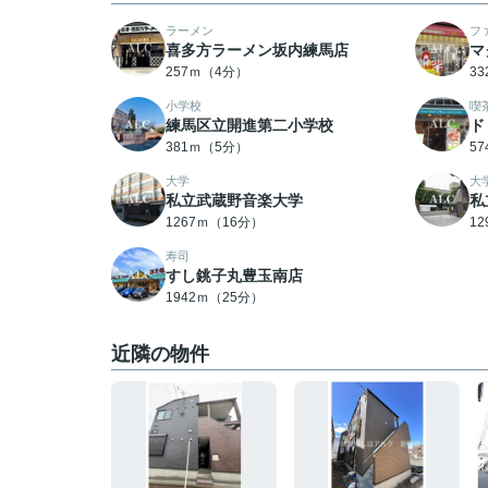
ラーメン
フ
喜多方ラーメン坂内練馬店
マ
257ｍ（4分）
3
小学校
喫
練馬区立開進第二小学校
ド
381ｍ（5分）
5
大学
大
私立武蔵野音楽大学
私
1267ｍ（16分）
1
寿司
すし銚子丸豊玉南店
1942ｍ（25分）
近隣の物件