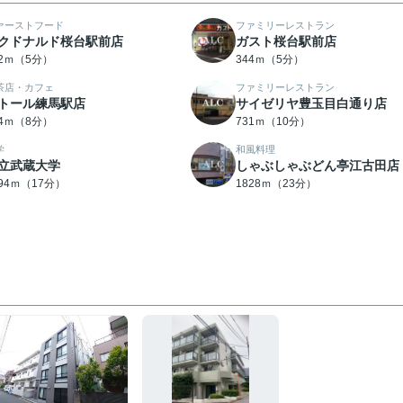
ァーストフード
ファミリーレストラン
クドナルド桜台駅前店
ガスト桜台駅前店
32ｍ（5分）
344ｍ（5分）
茶店・カフェ
ファミリーレストラン
トール練馬駅店
サイゼリヤ豊玉目白通り店
74ｍ（8分）
731ｍ（10分）
学
和風料理
立武蔵大学
しゃぶしゃぶどん亭江古田店
294ｍ（17分）
1828ｍ（23分）