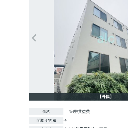
【外観】
-
管理/共益費
-
価格
-/-
間取り/面積