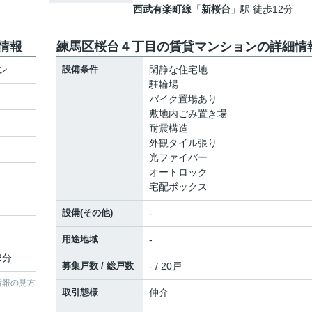
西武有楽町線
「
新桜台
」駅 徒歩12分
情報
練馬区桜台４丁目の賃貸マンションの詳細情
ン
設備条件
閑静な住宅地
駐輪場
バイク置場あり
敷地内ごみ置き場
耐震構造
外観タイル張り
光ファイバー
オートロック
宅配ボックス
設備(その他)
-
用途地域
-
2分
募集戸数 / 総戸数
- / 20戸
情報の見方
取引態様
仲介