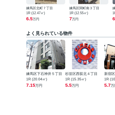
練馬区北町７丁目
練馬区関町南３丁目
1R (12.47㎡)
1R (12.55㎡)
1
6.5
7
6
万円
万円
よく見られている物件
練馬区下石神井５丁目
杉並区西荻北４丁目
新宿区
1R (20.04㎡)
1R (15.35㎡)
1R (1
7.15
5.5
5.7
万円
万円
万