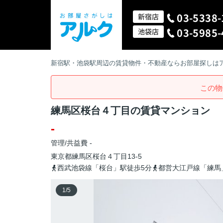
03-5338-
新宿店
03-5985-
池袋店
新宿駅・池袋駅周辺の賃貸物件・不動産ならお部屋探しは
この物
練馬区桜台４丁目の賃貸マンション
-
管理/共益費 -
東京都
練馬区
桜台
４丁目13-5
西武池袋線「桜台」駅徒歩5分
都営大江戸線「練馬
1
/
5