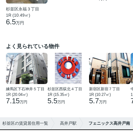
杉並区永福３丁目
1R (10.49㎡)
6.5
万円
よく見られている物件
練馬区下石神井５丁目
杉並区西荻北４丁目
新宿区新宿７丁目
1R (20.04㎡)
1R (15.35㎡)
1R (10.27㎡)
1
7.15
5.5
5.7
万円
万円
万円
杉並区の賃貸居住用一覧
高井戸駅
フェニックス高井戸南