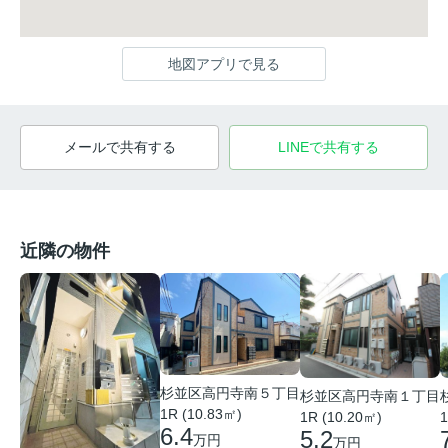
地図アプリで見る
メールで共有する
LINEで共有する
近隣の物件
杉並区高円寺南５丁目
杉並区高円寺南１丁目
1R (10.83㎡)
1R (10.20㎡)
1
6.4
5.2
万円
万円