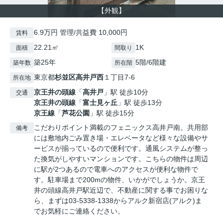
【外観】
6.9万円 管理/共益費 10,000円
賃料
22.21㎡
1K
面積
間取り
築25年
5階/6階建
築年数
所在階
東京都
杉並区
高井戸西
１丁目7-6
所在地
京王井の頭線
「
高井戸
」駅 徒歩10分
交通
京王井の頭線
「
富士見ヶ丘
」駅 徒歩13分
京王線
「
芦花公園
」駅 徒歩15分
こだわりポイント満載のフェニックス高井戸南。共用部
備考
には敷地内ごみ置き場・エレベータなど様々な設備やサ
ービスが揃っているので便利です。通風システムが整っ
た換気がしやすいマンションです。こちらの物件は周辺
に駅が2つあるので電車へのアクセスが便利な物件で
す。駐車場まで200mの物件、いかがでしょうか。京王
井の頭線高井戸駅近辺で、不動産に関する事でお困りな
ら、まずは03-5338-1338からアルク新宿店(アルク)ま
でお気軽にご連絡ください。