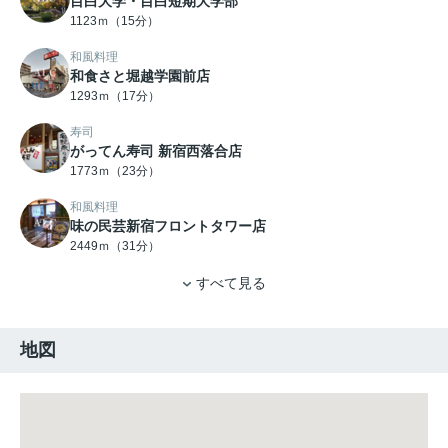
目白大学・目白短期大学部
1123ｍ（15分）
和風料理
和食さと堀越学園前店
1293ｍ（17分）
寿司
がってん寿司 新宿西落合店
1773ｍ（23分）
和風料理
味の民芸新宿フロントタワー店
2449ｍ（31分）
すべて見る
地図