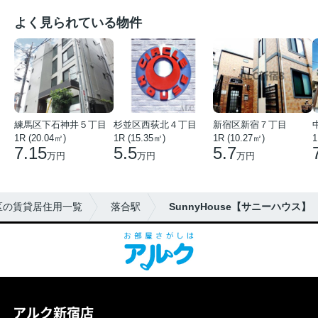
よく見られている物件
練馬区下石神井５丁目
杉並区西荻北４丁目
新宿区新宿７丁目
1R (20.04㎡)
1R (15.35㎡)
1R (10.27㎡)
1
7.15
5.5
5.7
万円
万円
万円
区の賃貸居住用一覧
落合駅
SunnyHouse【サニーハウス】
アルク新宿店