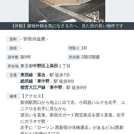
【外観】建物外観を気になさる方へ、見た目の良い物件です
- 管理/共益費 -
賃料
-
1R
面積
間取り
築9年
2階/2階建
築年数
所在階
東京都
中野区
上高田
１丁目
所在地
東西線
「
落合
」駅 徒歩7分
交通
総武線
「
東中野
」駅 徒歩9分
都営大江戸線
「
東中野
」駅 徒歩9分
【アクセス】
備考
新宿駅西口から地上に出て右、小田急ハルクを左手、ユ
ニクロを右手に見ながら
道沿いを直進。新宿大ガード西交差点を渡り直進。右手
にカラオケ館・
左手に『ローソン 西新宿小滝橋通店』があるビル(西新
宿ビル)左側が入口で、