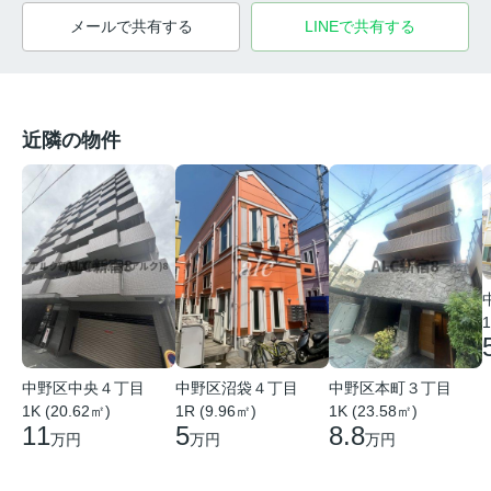
メールで共有する
LINEで共有する
近隣の物件
1
中野区中央４丁目
中野区沼袋４丁目
中野区本町３丁目
1K (20.62㎡)
1R (9.96㎡)
1K (23.58㎡)
11
5
8.8
万円
万円
万円