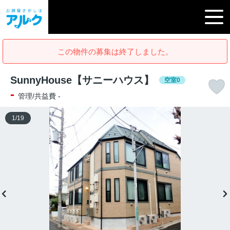
この物件の募集は終了しました。
SunnyHouse【サニーハウス】
空室0
-
管理/共益費 -
1
/
19