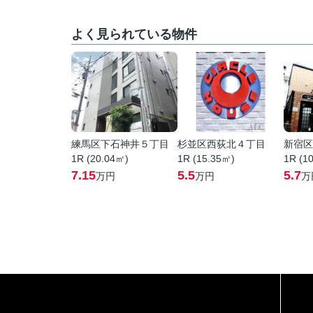
よく見られている物件
練馬区下石神井５丁目
杉並区西荻北４丁目
新宿区
1R (20.04㎡)
1R (15.35㎡)
1R (1
7.15
5.5
5.7
万円
万円
万