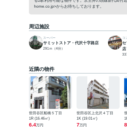
る2駅利用可能な物件です。京王井の頭線新代田付近で
home.co.jp>からお待ちしております。
周辺施設
スーパー
コ
サミットストア・代沢十字路店
セ
291ｍ（4分）
店
3
近隣の物件
世田谷区船橋５丁目
世田谷区上北沢４丁目
1R (16.46㎡)
1K (19.01㎡)
1
6.4
7
8
万円
万円