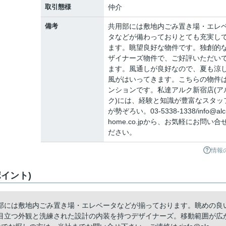
取引態様
仲介
備考
共用部には敷地内ごみ置き場・エレ
タなどが備わっておりとても充実し
ます。眺望良好な物件です。独創的
ザイナーズ物件で、ご好評いただい
ます。風通しが良好なので、夏も涼
風がはいってきます。こちらの物件
ンションです。私達アルク新宿店(ア
ク)には、経験と知識が豊富なスタッ
が勢ぞろい。03-5338-1338/info@alc
home.co.jpから、お気軽にお問い合
ださい。
情報
イント)
部には敷地内ごみ置き場・エレベータなどが揃っております。眺めの良
目立つ外観と洗練された設計の内装を持つデザイナーズ。移動範囲が広