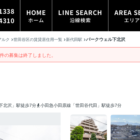
1338
HOME
LINE SEARCH
AREA S
4310
ホーム
沿線検索
エリア
パークウェル下北沢
アルク
世田谷区の賃貸居住用一覧
新代田駅
件の募集は終了しました。
下北沢」駅徒歩7分
小田急小田原線「世田谷代田」駅徒歩7分