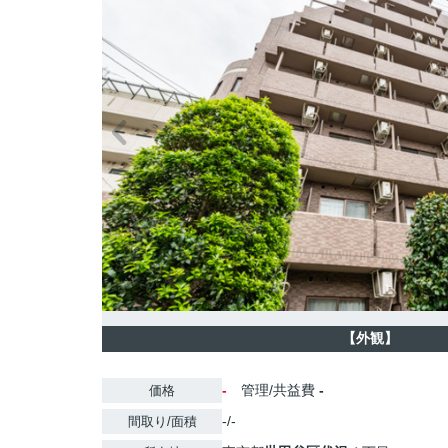
【外観】
-
管理/共益費
-
価格
-/-
間取り/面積