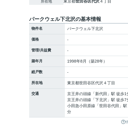
東京都
世田谷区
代沢
４丁目
所在地
パークウェル下北沢の基本情報
物件名
パークウェル下北沢
価格
-
管理/共益費
-
築年月
1998年8月（築28年）
総戸数
-
所在地
東京都
世田谷区
代沢
４丁目
交通
京王井の頭線
「
新代田
」駅 徒歩1
京王井の頭線
「
下北沢
」駅 徒歩7
小田急小田原線
「
世田谷代田
」駅
分