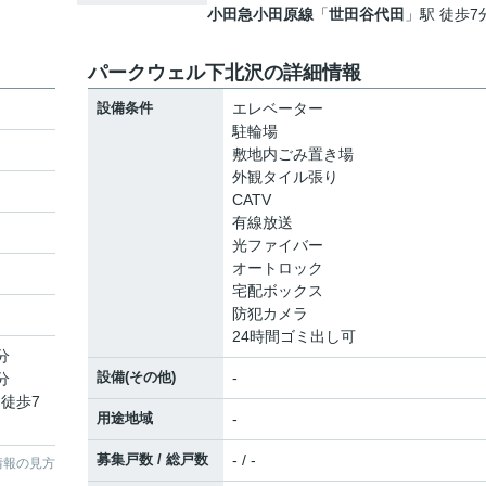
小田急小田原線
「
世田谷代田
」駅 徒歩7
パークウェル下北沢の詳細情報
設備条件
エレベーター
駐輪場
敷地内ごみ置き場
外観タイル張り
CATV
有線放送
光ファイバー
オートロック
宅配ボックス
防犯カメラ
24時間ゴミ出し可
分
設備(その他)
-
分
 徒歩7
用途地域
-
募集戸数 / 総戸数
- / -
情報の見方