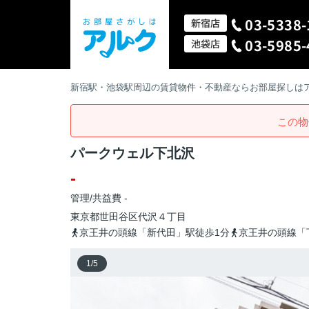
03-5338-
新宿店
03-5985-
池袋店
新宿駅・池袋駅周辺の賃貸物件・不動産ならお部屋探しは
この物
パークウェル下北沢
-
管理/共益費 -
東京都
世田谷区
代沢
４丁目
京王井の頭線「新代田」駅徒歩1分
京王井の頭線「
1
/
5