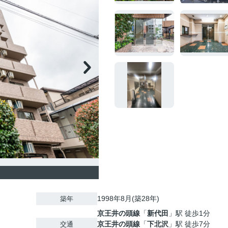
1998年8月(築28年)
築年
京王井の頭線
「
新代田
」駅 徒歩1分
京王井の頭線
「
下北沢
」駅 徒歩7分
交通