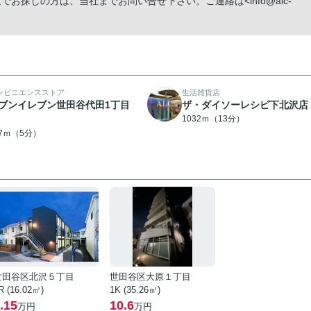
お探しの方は、当社までお問い合せ下さい。ご連絡は<info@alc-
ンビニエンスストア
生活雑貨店
ブンイレブン世田谷代田1丁目
ザ・ダイソーレシピ下北沢店
1032ｍ（13分）
37ｍ（5分）
世田谷区北沢５丁目
世田谷区大原１丁目
R (16.02㎡)
1K (35.26㎡)
.15
10.6
万円
万円