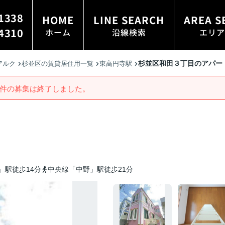
1338
HOME
LINE SEARCH
AREA S
4310
ホーム
沿線検索
エリア
杉並区和田３丁目のアパー
アルク
杉並区の賃貸居住用一覧
東高円寺駅
件の募集は終了しました。
」駅徒歩14分
中央線「中野」駅徒歩21分