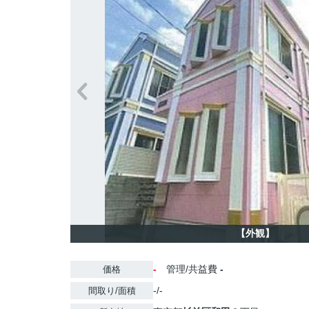
【外観】
-
管理/共益費
-
価格
-/-
間取り/面積