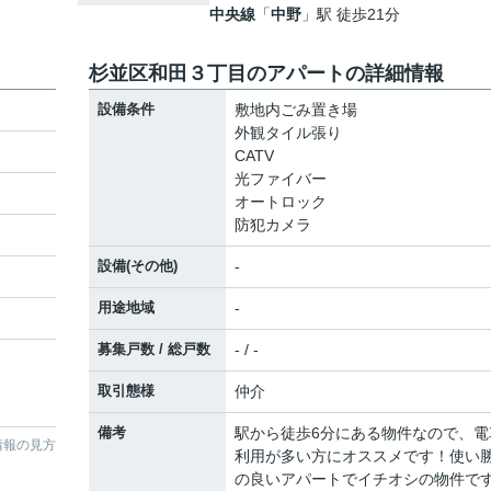
中央線
「
中野
」駅 徒歩21分
杉並区和田３丁目のアパートの詳細情報
設備条件
敷地内ごみ置き場
外観タイル張り
CATV
光ファイバー
オートロック
防犯カメラ
設備(その他)
-
用途地域
-
募集戸数 / 総戸数
- / -
取引態様
仲介
備考
駅から徒歩6分にある物件なので、電
情報の見方
利用が多い方にオススメです！使い
の良いアパートでイチオシの物件で