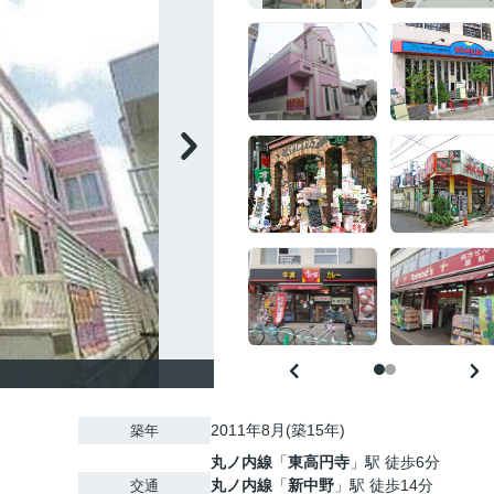
2011年8月(築15年)
築年
丸ノ内線
「
東高円寺
」駅 徒歩6分
丸ノ内線
「
新中野
」駅 徒歩14分
交通