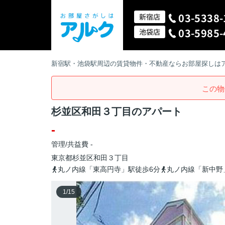
03-5338-
新宿店
03-5985-
池袋店
新宿駅・池袋駅周辺の賃貸物件・不動産ならお部屋探しは
この物
杉並区和田３丁目のアパート
-
管理/共益費 -
東京都
杉並区
和田
３丁目
丸ノ内線「東高円寺」駅徒歩6分
丸ノ内線「新中野
1
/
15