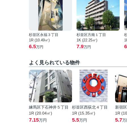
杉並区永福３丁目
杉並区方南１丁目
1R (10.49㎡)
1K (22.25㎡)
1
6.5
7.9
6
万円
万円
よく見られている物件
練馬区下石神井５丁目
杉並区西荻北４丁目
新宿区
1R (20.04㎡)
1R (15.35㎡)
1R (1
7.15
5.5
5.7
万円
万円
万