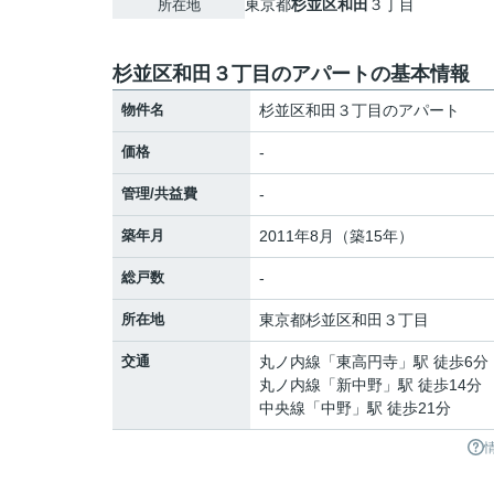
東京都
杉並区
和田
３丁目
所在地
杉並区和田３丁目のアパートの基本情報
物件名
杉並区和田３丁目のアパート
価格
-
管理/共益費
-
築年月
2011年8月（築15年）
総戸数
-
所在地
東京都
杉並区
和田
３丁目
交通
丸ノ内線
「
東高円寺
」駅 徒歩6分
丸ノ内線
「
新中野
」駅 徒歩14分
中央線
「
中野
」駅 徒歩21分