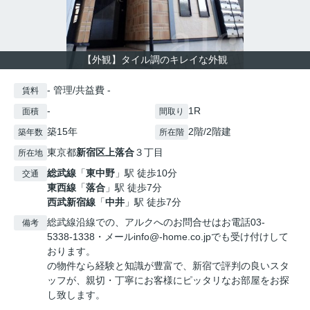
【外観】タイル調のキレイな外観
- 管理/共益費 -
賃料
-
1R
面積
間取り
築15年
2階/2階建
築年数
所在階
東京都
新宿区
上落合
３丁目
所在地
総武線
「
東中野
」駅 徒歩10分
交通
東西線
「
落合
」駅 徒歩7分
西武新宿線
「
中井
」駅 徒歩7分
総武線沿線での、アルクへのお問合せはお電話03-
備考
5338-1338・メールinfo@-home.co.jpでも受け付けして
おります。
の物件なら経験と知識が豊富で、新宿で評判の良いスタ
ッフが、親切・丁寧にお客様にピッタリなお部屋をお探
し致します。