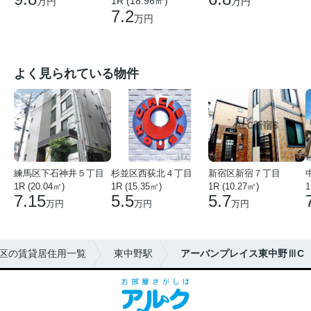
1R (18.96㎡)
万円
万円
7.2
万円
よく見られている物件
練馬区下石神井５丁目
杉並区西荻北４丁目
新宿区新宿７丁目
1R (20.04㎡)
1R (15.35㎡)
1R (10.27㎡)
1
7.15
5.5
5.7
万円
万円
万円
区の賃貸居住用一覧
東中野駅
アーバンプレイス東中野ⅢC