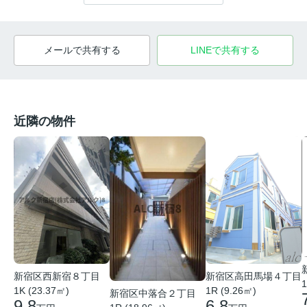
メールで共有する
LINEで共有する
近隣の物件
新宿区西新宿８丁目
新宿区高田馬場４丁目
1
1K (23.37㎡)
1R (9.26㎡)
新宿区中落合２丁目
9.8
6.8