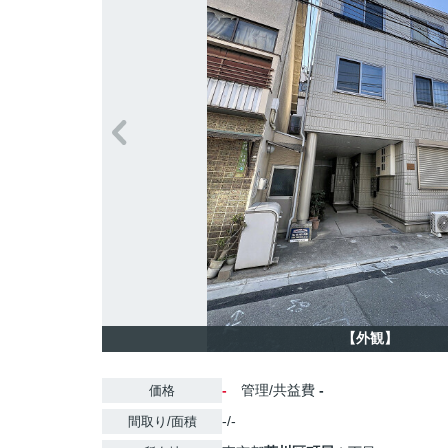
【外観】
-
管理/共益費
-
価格
-/-
間取り/面積