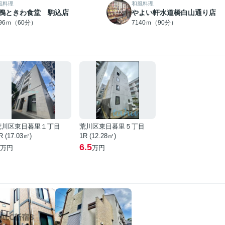
風料理
和風料理
鴨ときわ食堂 駒込店
やよい軒水道橋白山通り店
796ｍ（60分）
7140ｍ（90分）
荒川区東日暮里１丁目
荒川区東日暮里５丁目
R (17.03㎡)
1R (12.28㎡)
6.5
万円
万円