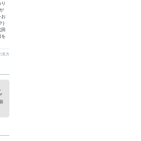
わり
が
をお
ク)
代田
報を
の見方
。
ア
願