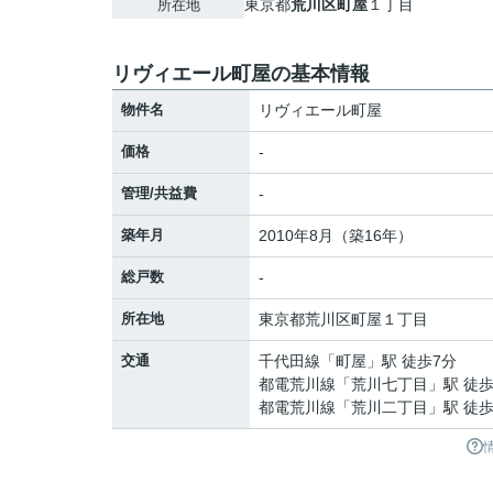
東京都
荒川区
町屋
１丁目
所在地
リヴィエール町屋の基本情報
物件名
リヴィエール町屋
価格
-
管理/共益費
-
築年月
2010年8月（築16年）
総戸数
-
所在地
東京都
荒川区
町屋
１丁目
交通
千代田線
「
町屋
」駅 徒歩7分
都電荒川線
「
荒川七丁目
」駅 徒歩
都電荒川線
「
荒川二丁目
」駅 徒歩