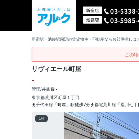
03-5338-
新宿店
03-5985-
池袋店
新宿駅・池袋駅周辺の賃貸物件・不動産ならお部屋探しは
この物
リヴィエール町屋
-
管理/共益費 -
東京都
荒川区
町屋
１丁目
千代田線「町屋」駅徒歩7分
都電荒川線「荒川七丁
1
/
4