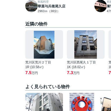
和風料理
和
華屋与兵衛尾久店
巣
2963ｍ（38分）
4
近隣の物件
荒川区荒川２丁目
荒川区西尾久１丁目
1R (10.58㎡)
1K (18.02㎡)
1
7.5
7.3
7
万円
万円
よく見られている物件