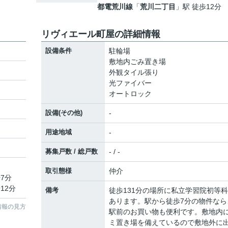
都電荒川線
「
荒川二丁目
」駅 徒歩12分
リヴィエール町屋の詳細情報
設備条件
駐輪場
敷地内ごみ置き場
外観タイル張り
光ファイバー
オートロック
設備(その他)
-
用途地域
-
募集戸数 / 総戸数
- / -
取引態様
仲介
7分
12分
備考
徒歩131分の場所に私立学習院初等
あります。駅から徒歩7分の物件なら
情報の見方
駅前のお買い物も便利です。敷地内
ミ置き場を備えているので敷地外に