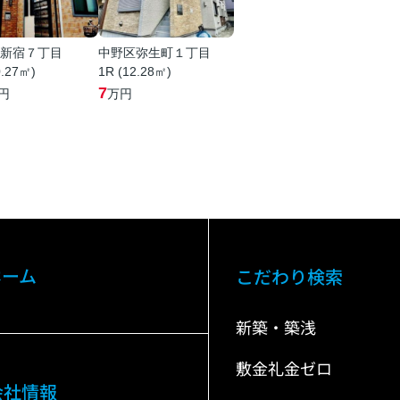
新宿７丁目
中野区弥生町１丁目
0.27㎡)
1R (12.28㎡)
7
円
万円
ホーム
こだわり検索
新築・築浅
敷金礼金ゼロ
会社情報