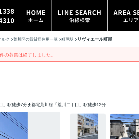
1338
HOME
LINE SEARCH
AREA S
4310
ホーム
沿線検索
エリア
リヴィエール町屋
アルク
荒川区の賃貸居住用一覧
町屋駅
件の募集は終了しました。
目」駅徒歩7分
都電荒川線「荒川二丁目」駅徒歩12分